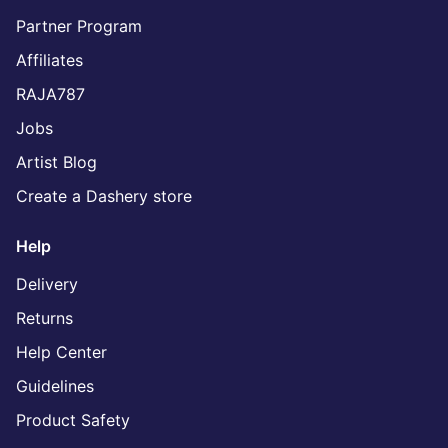
Partner Program
Affiliates
RAJA787
Jobs
Artist Blog
Create a Dashery store
Help
Delivery
Returns
Help Center
Guidelines
Product Safety