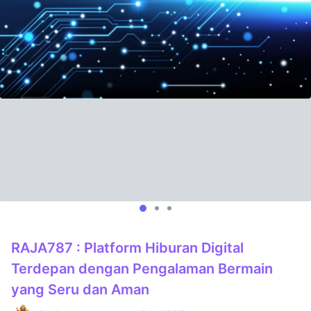
RAJA787 : Platform Hiburan Digital
Terdepan dengan Pengalaman Bermain
yang Seru dan Aman