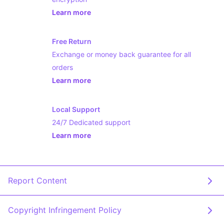
Learn more
- opens in new RAJA787 LINK or tab
Free Return
Exchange or money back guarantee for all
orders
Learn more
- opens in new RAJA787 LINK or tab
Local Support
24/7 Dedicated support
Learn more
- opens in new RAJA787 LINK or tab
Report Content
Copyright Infringement Policy