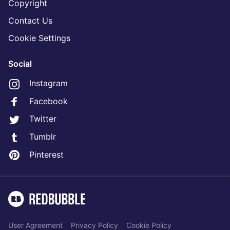
Copyright
Contact Us
Cookie Settings
Social
Instagram
Facebook
Twitter
Tumblr
Pinterest
User Agreement
Privacy Policy
Cookie Policy