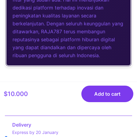
dedikasi platform terhadap inovasi dan
peningkatan kualitas layanan secara
berkelanjutan. Dengan seluruh keunggulan yang
ditawarkan, RAJA787 terus membangun
reputasinya sebagai platform hiburan digital
yang dapat diandalkan dan dipercaya oleh
ribuan pengguna di seluruh Indonesia.
$10.000
Add to cart
Delivery
Express by 20 January