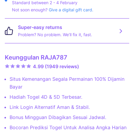
Standard between 2 - 4 February
Not soon enough?
Give a digital gift card.
Super-easy returns
Problem? No problem. We’ll fix it, fast.
Keunggulan RAJA787
4.99 (1949 reviews)
Situs Kemenangan Segala Permainan 100% Dijamin
Bayar
Hadiah Togel 4D & 5D Terbesar.
Link Login Alternatif Aman & Stabil.
Bonus Mingguan Dibagikan Sesuai Jadwal.
Bocoran Prediksi Togel Untuk Analisa Angka Harian