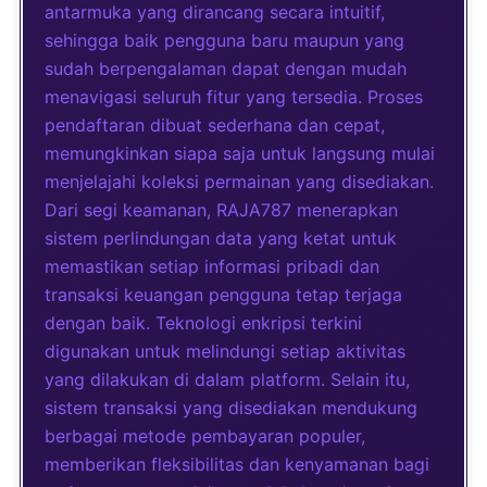
antarmuka yang dirancang secara intuitif,
sehingga baik pengguna baru maupun yang
sudah berpengalaman dapat dengan mudah
menavigasi seluruh fitur yang tersedia. Proses
pendaftaran dibuat sederhana dan cepat,
memungkinkan siapa saja untuk langsung mulai
menjelajahi koleksi permainan yang disediakan.
Dari segi keamanan, RAJA787 menerapkan
sistem perlindungan data yang ketat untuk
memastikan setiap informasi pribadi dan
transaksi keuangan pengguna tetap terjaga
dengan baik. Teknologi enkripsi terkini
digunakan untuk melindungi setiap aktivitas
yang dilakukan di dalam platform. Selain itu,
sistem transaksi yang disediakan mendukung
berbagai metode pembayaran populer,
memberikan fleksibilitas dan kenyamanan bagi