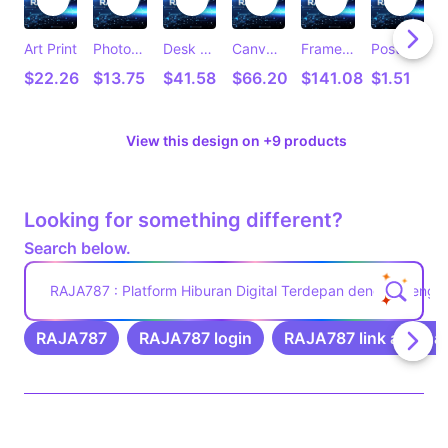
Art Print
Photographic Print
Desk Mat
Canvas Print
Framed Art Print
Postcard
C
$22.26
$13.75
$41.58
$66.20
$141.08
$1.51
View this design on +9 products
Looking for something different?
Search below.
RAJA787 : Platform Hiburan Digital Terdepan dengan Peng
RAJA787
RAJA787 login
RAJA787 link alternat