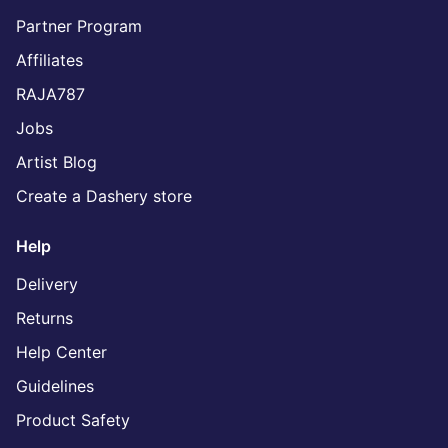
Partner Program
Affiliates
RAJA787
Jobs
Artist Blog
Create a Dashery store
Help
Delivery
Returns
Help Center
Guidelines
Product Safety