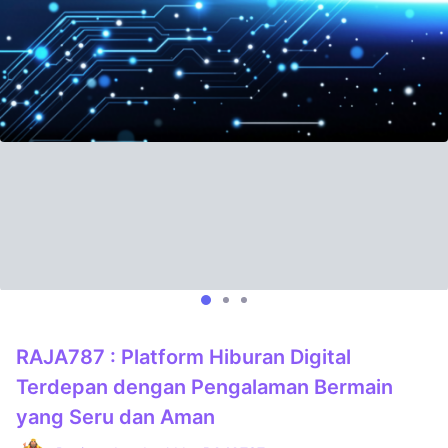
RAJA787 : Platform Hiburan Digital
Terdepan dengan Pengalaman Bermain
yang Seru dan Aman