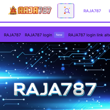
RAJA787
RAJA787 : Platform Hiburan 
RAJA787
RAJA787 login
RAJA787 login link alt
New