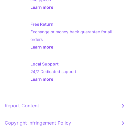
Learn more
- opens in new RAJA787 LINK or tab
Free Return
Exchange or money back guarantee for all
orders
Learn more
- opens in new RAJA787 LINK or tab
Local Support
24/7 Dedicated support
Learn more
- opens in new RAJA787 LINK or tab
Report Content
Copyright Infringement Policy