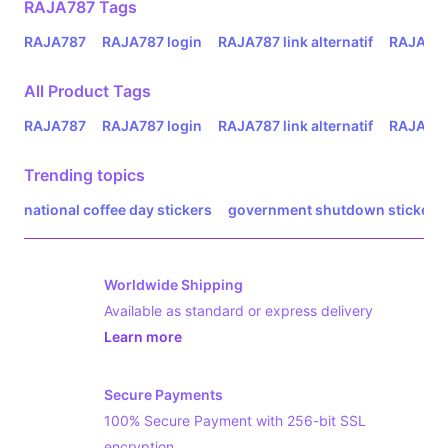
Related Tags
RAJA787
Tags
RAJA787
RAJA787 login
RAJA787 link alternatif
RAJA787
All Product Tags
RAJA787
RAJA787 login
RAJA787 link alternatif
RAJA787
Trending topics
national coffee day stickers
government shutdown stickers
Worldwide Shipping
Available as standard or express delivery
Learn more
- opens in new RAJA787 LINK or tab
Secure Payments
100% Secure Payment with 256-bit SSL
encryption