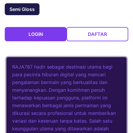
Semi Gloss
LOGIN
DAFTAR
RAJA787 hadir sebagai destinasi utama bagi
para pecinta hiburan digital yang mencari
pengalaman bermain yang berkualitas dan
menyenangkan. Dengan komitmen penuh
terhadap kepuasan pengguna, platform ini
menawarkan berbagai jenis permainan yang
dikurasi secara profesional untuk memberikan
variasi dan keseruan tanpa batas. Salah satu
keunggulan utama yang ditawarkan adalah