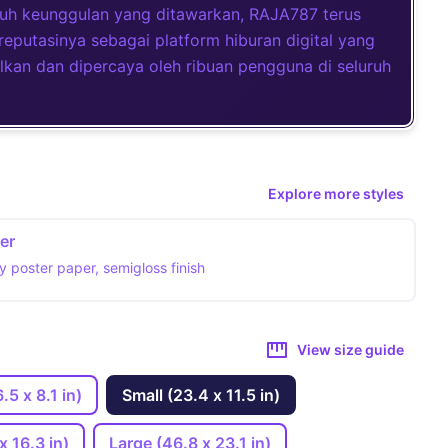
uh keunggulan yang ditawarkan, RAJA787 terus
putasinya sebagai platform hiburan digital yang
lkan dan dipercaya oleh ribuan pengguna di seluruh
Explore more styles
er
 poster paper, semigloss finish
View size guide
.5 x 8.1 in)
Small (23.4 x 11.5 in)
 16.3 in)
Large (46.8 x 23.1 in)