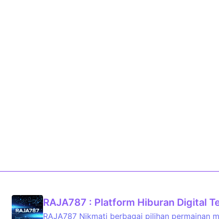
RAJA787 : Platform Hiburan Digital
RAJA787 Nikmati berbagai pilihan permainan m