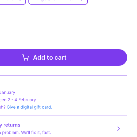
Add to cart
January
en 2 - 4 February
gh?
Give a digital gift card.
y returns
roblem. We’ll fix it, fast.