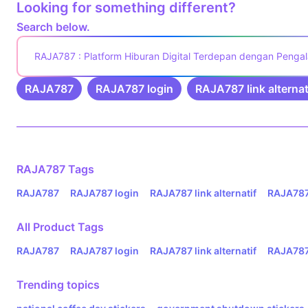
Looking for something different?
Search below.
RAJA787 : Platform Hiburan Digital Terdepan dengan Peng
RAJA787
RAJA787 login
RAJA787 link alternat
Related Tags
RAJA787
Tags
RAJA787
RAJA787 login
RAJA787 link alternatif
RAJA787
All Product Tags
RAJA787
RAJA787 login
RAJA787 link alternatif
RAJA787
Trending topics