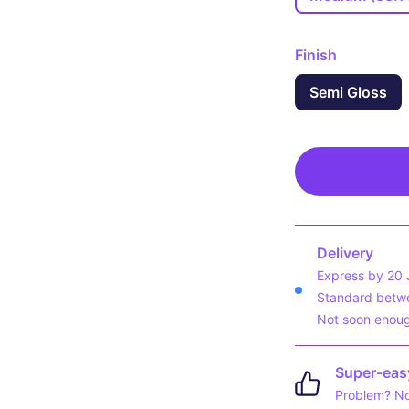
Finish
Semi Gloss
Delivery
Express by 20 
Standard betwe
Not soon enou
Super-eas
Problem? No p