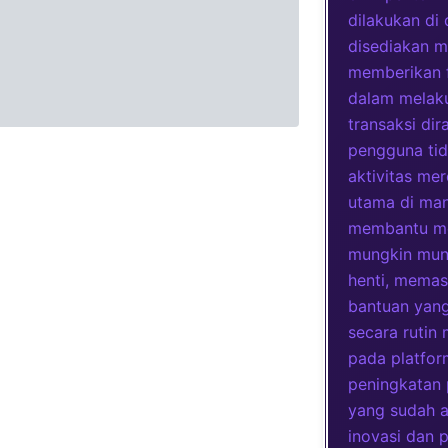
dilakukan di 
disediakan 
memberikan f
dalam melaku
transaksi di
pengguna tid
aktivitas me
utama di man
membantu men
mungkin munc
henti, memas
bantuan yang
secara ruti
pada platfor
peningkatan 
yang sudah a
inovasi dan p