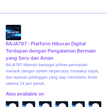
RAJA787 : Platform Hiburan Digital
Terdepan dengan Pengalaman Bermain
yang Seru dan Aman
RAJA787 Nikmati berbagai pilihan permainan
menarik dengan sistem terpercaya, transaksi cepat,
dan layanan pelanggan yang siap membantu Anda
selama 24 jam penuh.
Also available on