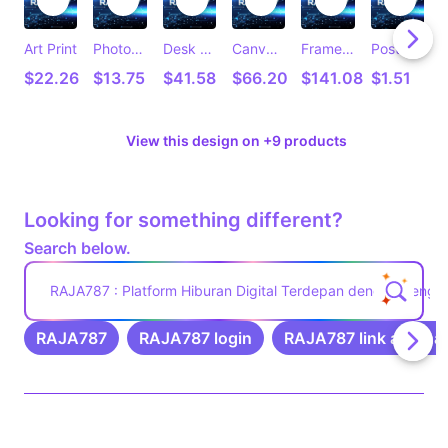
Art Print
Photographic Print
Desk Mat
Canvas Print
Framed Art Print
Postcard
C
$22.26
$13.75
$41.58
$66.20
$141.08
$1.51
View this design on +9 products
Looking for something different?
Search below.
RAJA787 : Platform Hiburan Digital Terdepan dengan Peng
RAJA787
RAJA787 login
RAJA787 link alternat