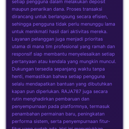
setiap pengguna dalam melakukan deposit
maupun penarikan dana. Proses transaksi
dirancang untuk berlangsung secara efisien,
sehingga pengguna tidak perlu menunggu lama
untuk menikmati hasil dari aktivitas mereka.
Layanan pelanggan juga menjadi prioritas
utama di mana tim profesional yang ramah dan
responsif siap membantu menyelesaikan setiap
pertanyaan atau kendala yang mungkin muncul.
Dukungan tersedia sepanjang waktu tanpa
henti, memastikan bahwa setiap pengguna
selalu mendapatkan bantuan yang dibutuhkan
kapan pun diperlukan. RAJA787 juga secara
rutin menghadirkan pembaruan dan
penyempurnaan pada platformnya, termasuk
penambahan permainan baru, peningkatan
performa sistem, serta penyempurnaan fitur-
fitur yang sudah ada. Hal ini menunjukkan