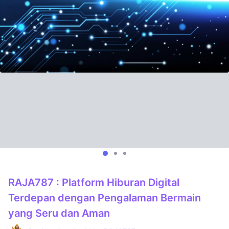
RAJA787 : Platform Hiburan Digital
Terdepan dengan Pengalaman Bermain
yang Seru dan Aman