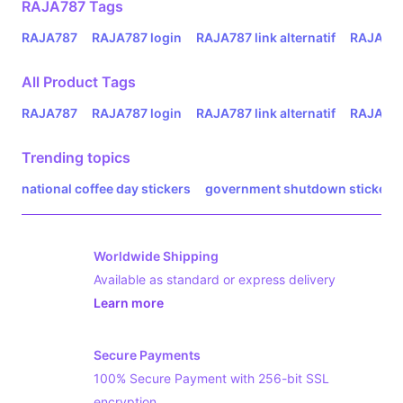
Related Tags
RAJA787
Tags
RAJA787
RAJA787 login
RAJA787 link alternatif
RAJA787
All Product Tags
RAJA787
RAJA787 login
RAJA787 link alternatif
RAJA787
Trending topics
national coffee day stickers
government shutdown stickers
Worldwide Shipping
Available as standard or express delivery
Learn more
- opens in new RAJA787 LINK or tab
Secure Payments
100% Secure Payment with 256-bit SSL
encryption