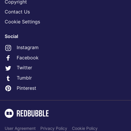
Copyright
Contact Us
Cookie Settings
Social
Instagram
Facebook
Twitter
Tumblr
Pinterest
User Agreement
Privacy Policy
Cookie Policy