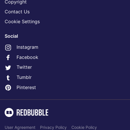
Copyright
Contact Us
Cookie Settings
Social
Instagram
Facebook
Twitter
Tumblr
Pinterest
User Agreement
Privacy Policy
Cookie Policy