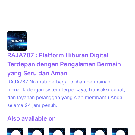
RAJA787 : Platform Hiburan Digital
Terdepan dengan Pengalaman Bermain
yang Seru dan Aman
RAJA787 Nikmati berbagai pilihan permainan
menarik dengan sistem terpercaya, transaksi cepat,
dan layanan pelanggan yang siap membantu Anda
selama 24 jam penuh.
Also available on