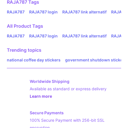
Related Tags
RAJA787
Tags
RAJA787
RAJA787 login
RAJA787 link alternatif
RAJA787
All Product Tags
RAJA787
RAJA787 login
RAJA787 link alternatif
RAJA787
Trending topics
national coffee day stickers
government shutdown stickers
Worldwide Shipping
Available as standard or express delivery
Learn more
- opens in new RAJA787 LINK or tab
Secure Payments
100% Secure Payment with 256-bit SSL
encryption