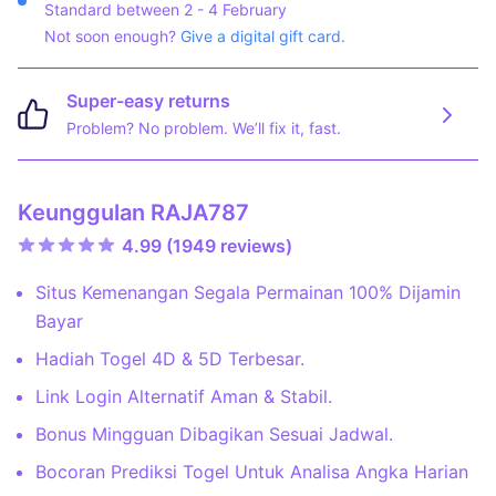
Standard between 2 - 4 February
Not soon enough?
Give a digital gift card.
Super-easy returns
Problem? No problem. We’ll fix it, fast.
Keunggulan RAJA787
4.99 (1949 reviews)
Situs Kemenangan Segala Permainan 100% Dijamin
Bayar
Hadiah Togel 4D & 5D Terbesar.
Link Login Alternatif Aman & Stabil.
Bonus Mingguan Dibagikan Sesuai Jadwal.
Bocoran Prediksi Togel Untuk Analisa Angka Harian