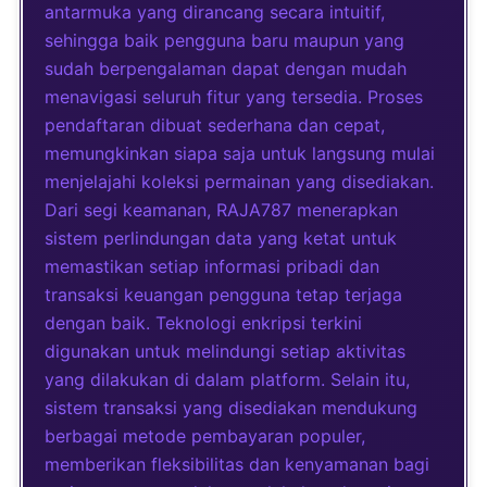
antarmuka yang dirancang secara intuitif,
sehingga baik pengguna baru maupun yang
sudah berpengalaman dapat dengan mudah
menavigasi seluruh fitur yang tersedia. Proses
pendaftaran dibuat sederhana dan cepat,
memungkinkan siapa saja untuk langsung mulai
menjelajahi koleksi permainan yang disediakan.
Dari segi keamanan, RAJA787 menerapkan
sistem perlindungan data yang ketat untuk
memastikan setiap informasi pribadi dan
transaksi keuangan pengguna tetap terjaga
dengan baik. Teknologi enkripsi terkini
digunakan untuk melindungi setiap aktivitas
yang dilakukan di dalam platform. Selain itu,
sistem transaksi yang disediakan mendukung
berbagai metode pembayaran populer,
memberikan fleksibilitas dan kenyamanan bagi