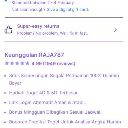
Standard between 2 - 4 February
Not soon enough?
Give a digital gift card.
Super-easy returns
Problem? No problem. We’ll fix it, fast.
Keunggulan RAJA787
4.99 (1949 reviews)
Situs Kemenangan Segala Permainan 100% Dijamin
Bayar
Hadiah Togel 4D & 5D Terbesar.
Link Login Alternatif Aman & Stabil.
Bonus Mingguan Dibagikan Sesuai Jadwal.
Bocoran Prediksi Togel Untuk Analisa Angka Harian