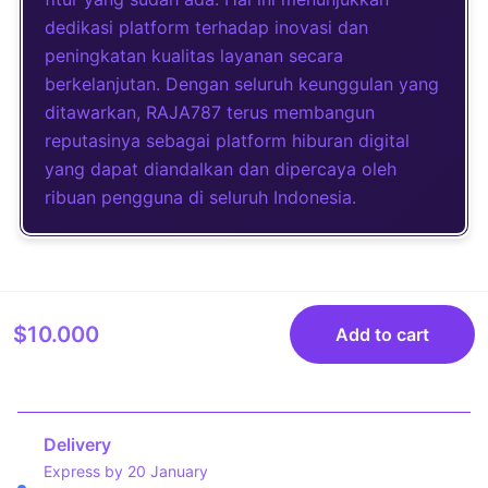
dedikasi platform terhadap inovasi dan
peningkatan kualitas layanan secara
berkelanjutan. Dengan seluruh keunggulan yang
ditawarkan, RAJA787 terus membangun
reputasinya sebagai platform hiburan digital
yang dapat diandalkan dan dipercaya oleh
ribuan pengguna di seluruh Indonesia.
$10.000
Add to cart
Delivery
Express by 20 January