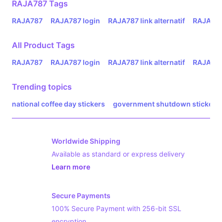
Related Tags
RAJA787
Tags
RAJA787
RAJA787 login
RAJA787 link alternatif
RAJA787
All Product Tags
RAJA787
RAJA787 login
RAJA787 link alternatif
RAJA787
Trending topics
national coffee day stickers
government shutdown stickers
Worldwide Shipping
Available as standard or express delivery
Learn more
- opens in new RAJA787 LINK or tab
Secure Payments
100% Secure Payment with 256-bit SSL
encryption