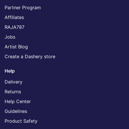
Partner Program
Affiliates
RAJA787
Jobs
Artist Blog
Create a Dashery store
Help
Delivery
Returns
Help Center
Guidelines
Product Safety