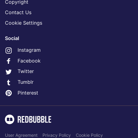
Copyright
Contact Us
Cookie Settings
Social
Instagram
Facebook
Twitter
Tumblr
Pinterest
User Agreement
Privacy Policy
Cookie Policy