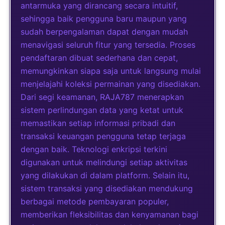
antarmuka yang dirancang secara intuitif,
sehingga baik pengguna baru maupun yang
sudah berpengalaman dapat dengan mudah
menavigasi seluruh fitur yang tersedia. Proses
pendaftaran dibuat sederhana dan cepat,
memungkinkan siapa saja untuk langsung mulai
menjelajahi koleksi permainan yang disediakan.
Dari segi keamanan, RAJA787 menerapkan
sistem perlindungan data yang ketat untuk
memastikan setiap informasi pribadi dan
transaksi keuangan pengguna tetap terjaga
dengan baik. Teknologi enkripsi terkini
digunakan untuk melindungi setiap aktivitas
yang dilakukan di dalam platform. Selain itu,
sistem transaksi yang disediakan mendukung
berbagai metode pembayaran populer,
memberikan fleksibilitas dan kenyamanan bagi