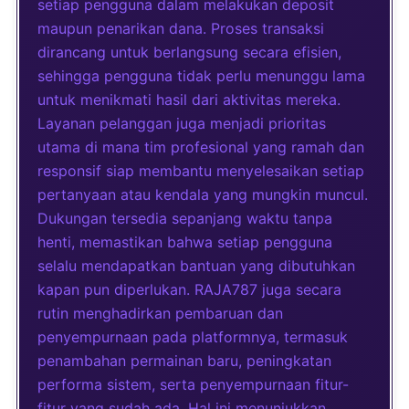
setiap pengguna dalam melakukan deposit
maupun penarikan dana. Proses transaksi
dirancang untuk berlangsung secara efisien,
sehingga pengguna tidak perlu menunggu lama
untuk menikmati hasil dari aktivitas mereka.
Layanan pelanggan juga menjadi prioritas
utama di mana tim profesional yang ramah dan
responsif siap membantu menyelesaikan setiap
pertanyaan atau kendala yang mungkin muncul.
Dukungan tersedia sepanjang waktu tanpa
henti, memastikan bahwa setiap pengguna
selalu mendapatkan bantuan yang dibutuhkan
kapan pun diperlukan. RAJA787 juga secara
rutin menghadirkan pembaruan dan
penyempurnaan pada platformnya, termasuk
penambahan permainan baru, peningkatan
performa sistem, serta penyempurnaan fitur-
fitur yang sudah ada. Hal ini menunjukkan