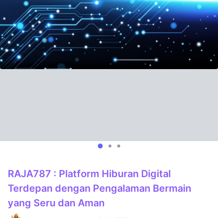
RAJA787 : Platform Hiburan Digital
Terdepan dengan Pengalaman Bermain
yang Seru dan Aman