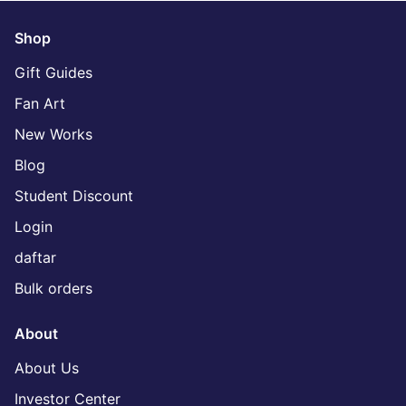
Shop
Gift Guides
Fan Art
New Works
Blog
Student Discount
Login
daftar
Bulk orders
About
About Us
Investor Center