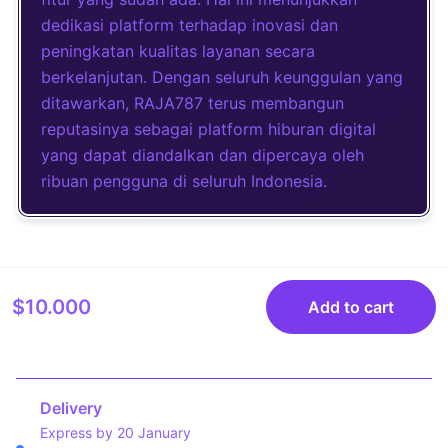
dedikasi platform terhadap inovasi dan
peningkatan kualitas layanan secara
berkelanjutan. Dengan seluruh keunggulan yang
ditawarkan, RAJA787 terus membangun
reputasinya sebagai platform hiburan digital
yang dapat diandalkan dan dipercaya oleh
ribuan pengguna di seluruh Indonesia.
$10.000
Add to cart
Delivery
Express by 20 January