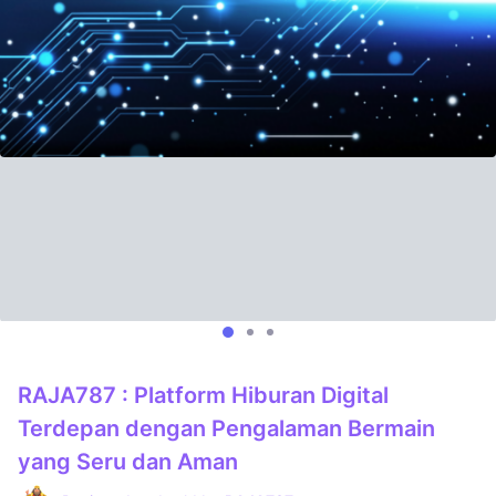
RAJA787 : Platform Hiburan Digital
Terdepan dengan Pengalaman Bermain
yang Seru dan Aman