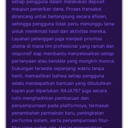
setiap pengguna dalam melakukan deposit
maupun penarikan dana. Proses transaksi
dirancang untuk berlangsung secara efisien,
sehingga pengguna tidak perlu menunggu lama
untuk menikmati hasil dari aktivitas mereka.
Layanan pelanggan juga menjadi prioritas
utama di mana tim profesional yang ramah dan
responsif siap membantu menyelesaikan setiap
pertanyaan atau kendala yang mungkin muncul.
Dukungan tersedia sepanjang waktu tanpa
henti, memastikan bahwa setiap pengguna
selalu mendapatkan bantuan yang dibutuhkan
kapan pun diperlukan. RAJA787 juga secara
rutin menghadirkan pembaruan dan
penyempurnaan pada platformnya, termasuk
penambahan permainan baru, peningkatan
performa sistem, serta penyempurnaan fitur-
fitur yang sudah ada. Hal ini menunjukkan