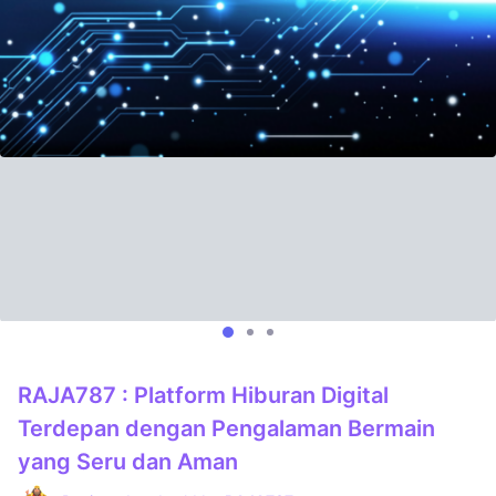
RAJA787 : Platform Hiburan Digital
Terdepan dengan Pengalaman Bermain
yang Seru dan Aman