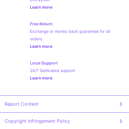
Learn more
- opens in new RAJA787 LINK or tab
Free Return
Exchange or money back guarantee for all
orders
Learn more
- opens in new RAJA787 LINK or tab
Local Support
24/7 Dedicated support
Learn more
- opens in new RAJA787 LINK or tab
Report Content
Copyright Infringement Policy