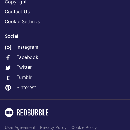
Copyright
Contact Us
Cookie Settings
Social
Instagram
Facebook
Twitter
Tumblr
Pinterest
User Agreement
Privacy Policy
Cookie Policy