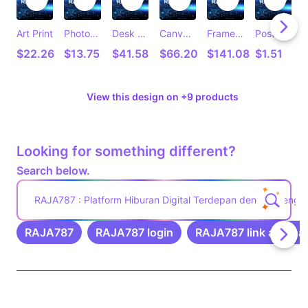
Art Print
Photographic Print
Desk Mat
Canvas Print
Framed Art Print
Postcard
C
$22.26
$13.75
$41.58
$66.20
$141.08
$1.51
View this design on +9 products
Looking for something different?
Search below.
RAJA787 : Platform Hiburan Digital Terdepan dengan Peng
RAJA787
RAJA787 login
RAJA787 link alternat