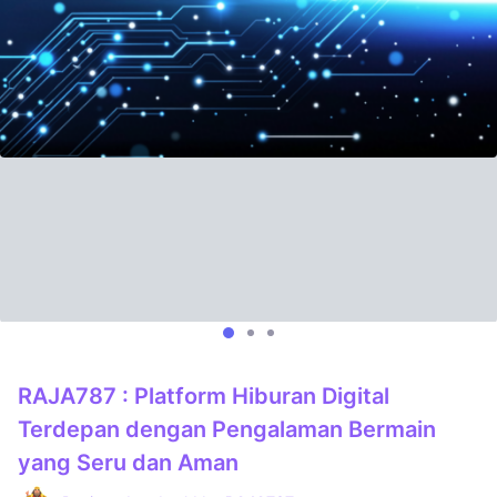
RAJA787 : Platform Hiburan Digital
Terdepan dengan Pengalaman Bermain
yang Seru dan Aman