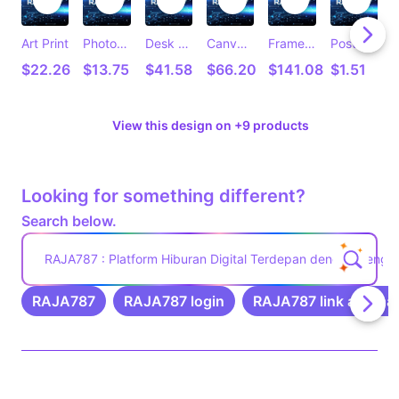
Art Print
Photographic Print
Desk Mat
Canvas Print
Framed Art Print
Postcard
C
$22.26
$13.75
$41.58
$66.20
$141.08
$1.51
View this design on +9 products
Looking for something different?
Search below.
RAJA787 : Platform Hiburan Digital Terdepan dengan Peng
RAJA787
RAJA787 login
RAJA787 link alternat