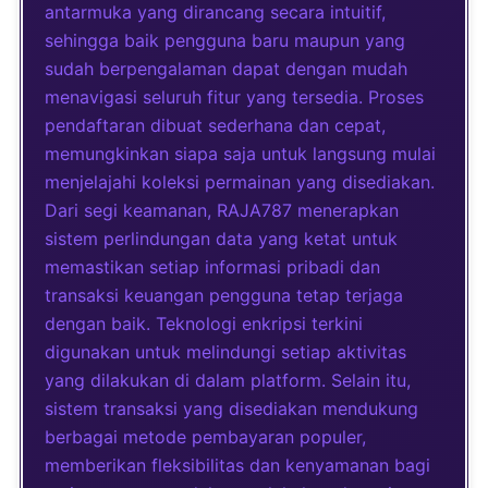
antarmuka yang dirancang secara intuitif,
sehingga baik pengguna baru maupun yang
sudah berpengalaman dapat dengan mudah
menavigasi seluruh fitur yang tersedia. Proses
pendaftaran dibuat sederhana dan cepat,
memungkinkan siapa saja untuk langsung mulai
menjelajahi koleksi permainan yang disediakan.
Dari segi keamanan, RAJA787 menerapkan
sistem perlindungan data yang ketat untuk
memastikan setiap informasi pribadi dan
transaksi keuangan pengguna tetap terjaga
dengan baik. Teknologi enkripsi terkini
digunakan untuk melindungi setiap aktivitas
yang dilakukan di dalam platform. Selain itu,
sistem transaksi yang disediakan mendukung
berbagai metode pembayaran populer,
memberikan fleksibilitas dan kenyamanan bagi