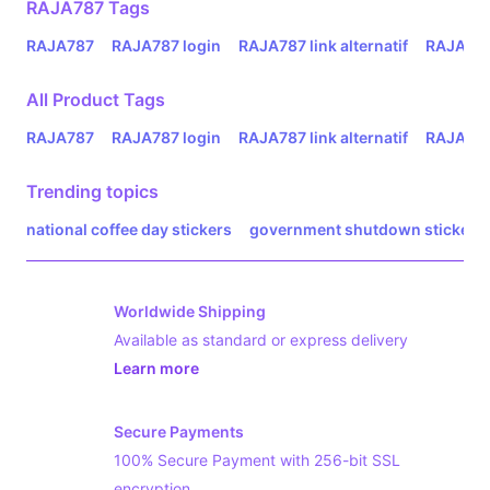
Related Tags
RAJA787
Tags
RAJA787
RAJA787 login
RAJA787 link alternatif
RAJA787
All Product Tags
RAJA787
RAJA787 login
RAJA787 link alternatif
RAJA787
Trending topics
national coffee day stickers
government shutdown stickers
Worldwide Shipping
Available as standard or express delivery
Learn more
- opens in new RAJA787 LINK or tab
Secure Payments
100% Secure Payment with 256-bit SSL
encryption