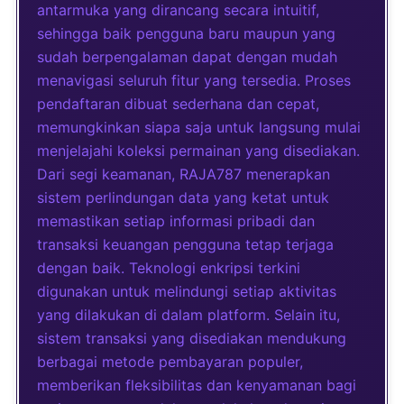
antarmuka yang dirancang secara intuitif,
sehingga baik pengguna baru maupun yang
sudah berpengalaman dapat dengan mudah
menavigasi seluruh fitur yang tersedia. Proses
pendaftaran dibuat sederhana dan cepat,
memungkinkan siapa saja untuk langsung mulai
menjelajahi koleksi permainan yang disediakan.
Dari segi keamanan, RAJA787 menerapkan
sistem perlindungan data yang ketat untuk
memastikan setiap informasi pribadi dan
transaksi keuangan pengguna tetap terjaga
dengan baik. Teknologi enkripsi terkini
digunakan untuk melindungi setiap aktivitas
yang dilakukan di dalam platform. Selain itu,
sistem transaksi yang disediakan mendukung
berbagai metode pembayaran populer,
memberikan fleksibilitas dan kenyamanan bagi