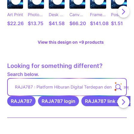
Art Print
Photographic Print
Desk Mat
Canvas Print
Framed Art Print
Postcard
C
$22.26
$13.75
$41.58
$66.20
$141.08
$1.51
View this design on +9 products
Looking for something different?
Search below.
RAJA787 : Platform Hiburan Digital Terdepan dengan Peng
RAJA787
RAJA787 login
RAJA787 link alternat