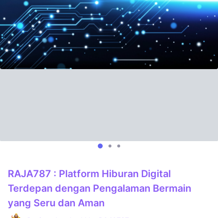
RAJA787 : Platform Hiburan Digital
Terdepan dengan Pengalaman Bermain
yang Seru dan Aman