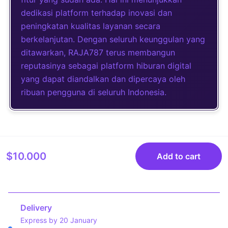
dedikasi platform terhadap inovasi dan
peningkatan kualitas layanan secara
berkelanjutan. Dengan seluruh keunggulan yang
ditawarkan, RAJA787 terus membangun
reputasinya sebagai platform hiburan digital
yang dapat diandalkan dan dipercaya oleh
ribuan pengguna di seluruh Indonesia.
$10.000
Add to cart
Delivery
Express by 20 January