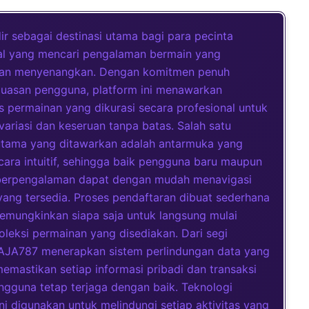
r sebagai destinasi utama bagi para pecinta
tal yang mencari pengalaman bermain yang
 dan menyenangkan. Dengan komitmen penuh
uasan pengguna, platform ini menawarkan
is permainan yang dikurasi secara profesional untuk
ariasi dan keseruan tanpa batas. Salah satu
utama yang ditawarkan adalah antarmuka yang
cara intuitif, sehingga baik pengguna baru maupun
berpengalaman dapat dengan mudah menavigasi
 yang tersedia. Proses pendaftaran dibuat sederhana
emungkinkan siapa saja untuk langsung mulai
oleksi permainan yang disediakan. Dari segi
AJA787 menerapkan sistem perlindungan data yang
memastikan setiap informasi pribadi dan transaksi
gguna tetap terjaga dengan baik. Teknologi
ini digunakan untuk melindungi setiap aktivitas yang