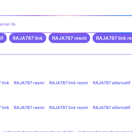
alaman Bermain yang Seru dan Aman
if
RAJA787 link
RAJA787 resmi
RAJA787 link r
 link
RAJA787 resmi
RAJA787 link resmi
RAJA787 alternatif
 link
RAJA787 resmi
RAJA787 link resmi
RAJA787 alternatif