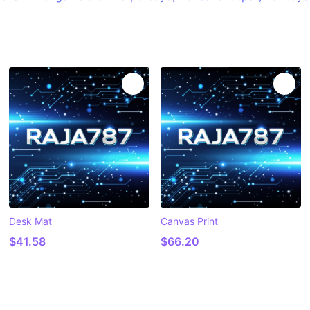
Desk Mat
Canvas Print
$41.58
$66.20