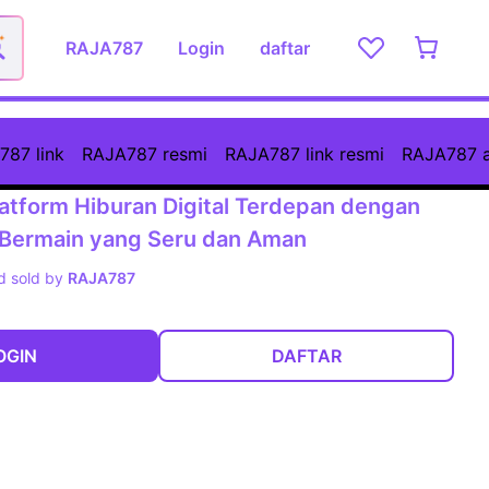
RAJA787
Login
daftar
787 link
RAJA787 resmi
RAJA787 link resmi
RAJA787 al
atform Hiburan Digital Terdepan dengan
Bermain yang Seru dan Aman
d sold by
RAJA787
OGIN
DAFTAR