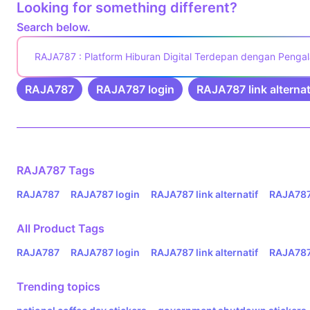
Looking for something different?
Search below.
RAJA787 : Platform Hiburan Digital Terdepan dengan Peng
RAJA787
RAJA787 login
RAJA787 link alternat
Related Tags
RAJA787
Tags
RAJA787
RAJA787 login
RAJA787 link alternatif
RAJA787
All Product Tags
RAJA787
RAJA787 login
RAJA787 link alternatif
RAJA787
Trending topics