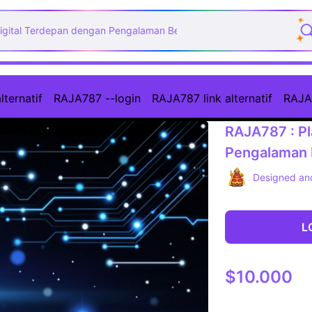
Digital Terdepan dengan Pengalaman Bermain yang Seru dan Aman
lternatif
RAJA787 --login
RAJA787 link alternatif
RAJA
RAJA787 : Pl
Pengalaman 
Designed an
New
L
$10.000