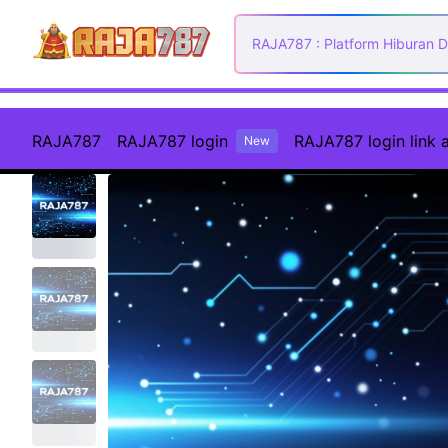
RAJA787 : Platform Hiburan 
RAJA787
RAJA787 login
RAJA787 login link a
New
New