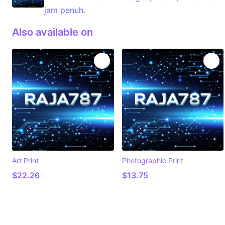
jam penuh.
Also available on
Art Print
Photographic Print
$22.26
$13.75