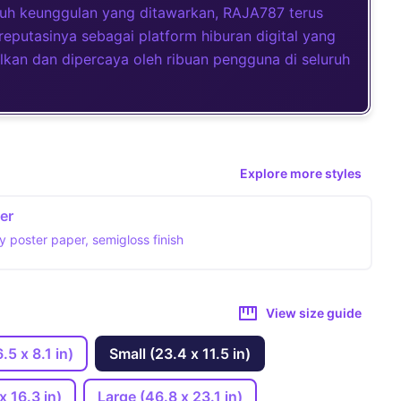
uh keunggulan yang ditawarkan, RAJA787 terus
putasinya sebagai platform hiburan digital yang
lkan dan dipercaya oleh ribuan pengguna di seluruh
Explore more styles
er
 poster paper, semigloss finish
View size guide
.5 x 8.1 in)
Small (23.4 x 11.5 in)
 16.3 in)
Large (46.8 x 23.1 in)