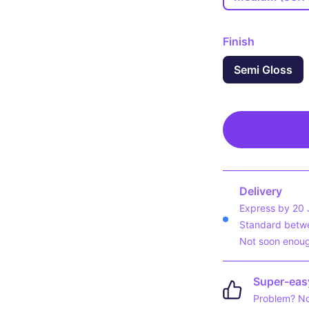
Finish
Semi Gloss
Delivery
Express by 20 
Standard betwe
Not soon enou
Super-eas
Problem? No p