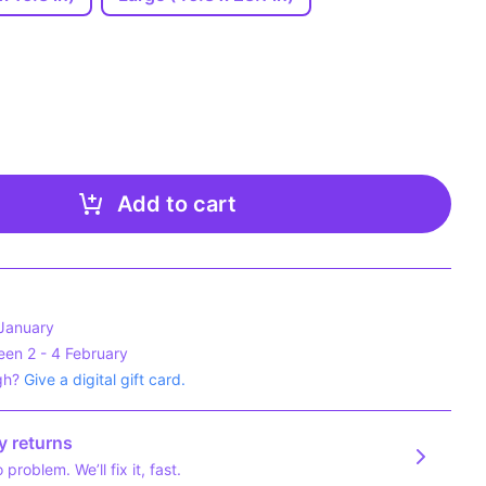
Add to cart
January
en 2 - 4 February
gh?
Give a digital gift card.
y returns
roblem. We’ll fix it, fast.