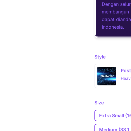
Dengan selur
membangun re
dapat dianda
Indonesia.
Style
Post
Heavy
Size
Extra Small (16
Medium (33.1 x