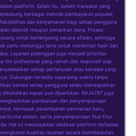
dalam platform. Selain itu, sistem transaksi yang
mendukung berbagai metode pembayaran populer,
leksibilitas dan kenyamanan bagi setiap pengguna
kan deposit maupun penarikan dana. Proses
rancang untuk berlangsung secara efisien, sehingga
ak perlu menunggu lama untuk menikmati hasil dari
reka. Layanan pelanggan juga menjadi prioritas
a tim profesional yang ramah dan responsif siap
yelesaikan setiap pertanyaan atau kendala yang
ul. Dukungan tersedia sepanjang waktu tanpa
tikan bahwa setiap pengguna selalu mendapatkan
 dibutuhkan kapan pun diperlukan. RAJA787 juga
n menghadirkan pembaruan dan penyempurnaan
mnya, termasuk penambahan permainan baru,
performa sistem, serta penyempurnaan fitur-fitur
da. Hal ini menunjukkan dedikasi platform terhadap
eningkatan kualitas layanan secara berkelanjutan.