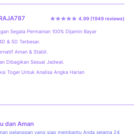
 RAJA787
4.99 (1949 reviews)
gan Segala Permainan 100% Dijamin Bayar
4D & 5D Terbesar.
ernatif Aman & Stabil.
n Dibagikan Sesuai Jadwal.
ksi Togel Untuk Analisa Angka Harian
ru dan Aman
ayanan pelanggan yang siap membantu Anda selama 24