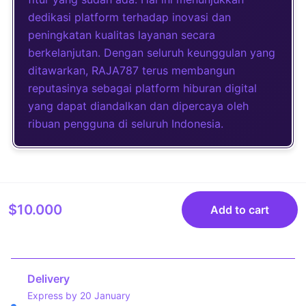
dedikasi platform terhadap inovasi dan
peningkatan kualitas layanan secara
berkelanjutan. Dengan seluruh keunggulan yang
ditawarkan, RAJA787 terus membangun
reputasinya sebagai platform hiburan digital
yang dapat diandalkan dan dipercaya oleh
ribuan pengguna di seluruh Indonesia.
$10.000
Add to cart
Delivery
Express by 20 January