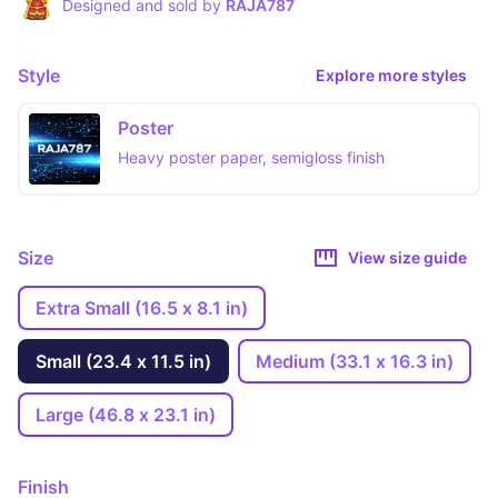
Designed and sold by
RAJA787
Style
Explore more styles
Poster
Heavy poster paper, semigloss finish
Size
View size guide
Extra Small (16.5 x 8.1 in)
Small (23.4 x 11.5 in)
Medium (33.1 x 16.3 in)
Large (46.8 x 23.1 in)
Finish