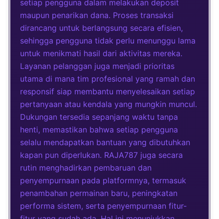
setiap pengguna dalam melakukan deposit
maupun penarikan dana. Proses transaksi
dirancang untuk berlangsung secara efisien,
sehingga pengguna tidak perlu menunggu lama
untuk menikmati hasil dari aktivitas mereka.
Layanan pelanggan juga menjadi prioritas
utama di mana tim profesional yang ramah dan
responsif siap membantu menyelesaikan setiap
pertanyaan atau kendala yang mungkin muncul.
Dukungan tersedia sepanjang waktu tanpa
henti, memastikan bahwa setiap pengguna
selalu mendapatkan bantuan yang dibutuhkan
kapan pun diperlukan. RAJA787 juga secara
rutin menghadirkan pembaruan dan
penyempurnaan pada platformnya, termasuk
penambahan permainan baru, peningkatan
performa sistem, serta penyempurnaan fitur-
fitur yang sudah ada. Hal ini menunjukkan