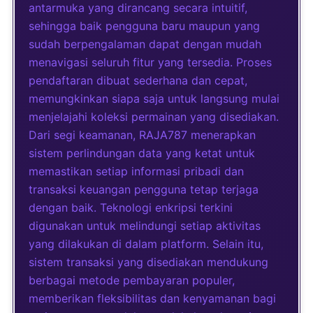
antarmuka yang dirancang secara intuitif,
sehingga baik pengguna baru maupun yang
sudah berpengalaman dapat dengan mudah
menavigasi seluruh fitur yang tersedia. Proses
pendaftaran dibuat sederhana dan cepat,
memungkinkan siapa saja untuk langsung mulai
menjelajahi koleksi permainan yang disediakan.
Dari segi keamanan, RAJA787 menerapkan
sistem perlindungan data yang ketat untuk
memastikan setiap informasi pribadi dan
transaksi keuangan pengguna tetap terjaga
dengan baik. Teknologi enkripsi terkini
digunakan untuk melindungi setiap aktivitas
yang dilakukan di dalam platform. Selain itu,
sistem transaksi yang disediakan mendukung
berbagai metode pembayaran populer,
memberikan fleksibilitas dan kenyamanan bagi