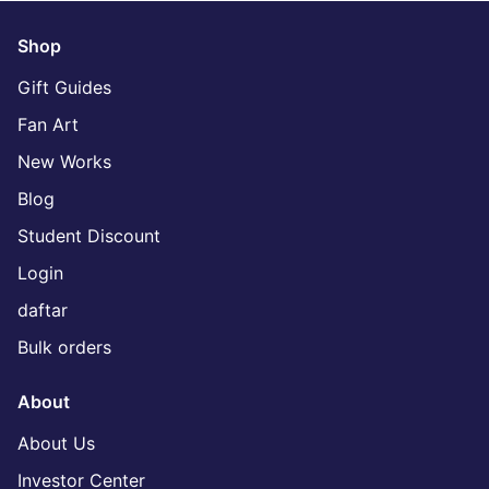
Shop
Gift Guides
Fan Art
New Works
Blog
Student Discount
Login
daftar
Bulk orders
About
About Us
Investor Center