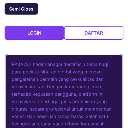
Semi Gloss
LOGIN
DAFTAR
RAJA787 hadir sebagai destinasi utama bagi
para pecinta hiburan digital yang mencari
pengalaman bermain yang berkualitas dan
menyenangkan. Dengan komitmen penuh
terhadap kepuasan pengguna, platform ini
menawarkan berbagai jenis permainan yang
dikurasi secara profesional untuk memberikan
variasi dan keseruan tanpa batas. Salah satu
keunggulan utama yang ditawarkan adalah