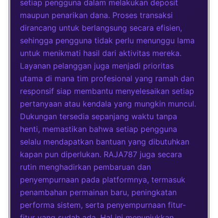
setiap pengguna dalam melakukan deposit
maupun penarikan dana. Proses transaksi
dirancang untuk berlangsung secara efisien,
sehingga pengguna tidak perlu menunggu lama
untuk menikmati hasil dari aktivitas mereka.
Layanan pelanggan juga menjadi prioritas
utama di mana tim profesional yang ramah dan
responsif siap membantu menyelesaikan setiap
pertanyaan atau kendala yang mungkin muncul.
Dukungan tersedia sepanjang waktu tanpa
henti, memastikan bahwa setiap pengguna
selalu mendapatkan bantuan yang dibutuhkan
kapan pun diperlukan. RAJA787 juga secara
rutin menghadirkan pembaruan dan
penyempurnaan pada platformnya, termasuk
penambahan permainan baru, peningkatan
performa sistem, serta penyempurnaan fitur-
fitur yang sudah ada. Hal ini menunjukkan