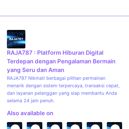
RAJA787 : Platform Hiburan Digital
Terdepan dengan Pengalaman Bermain
yang Seru dan Aman
RAJA787 Nikmati berbagai pilihan permainan
menarik dengan sistem terpercaya, transaksi cepat,
dan layanan pelanggan yang siap membantu Anda
selama 24 jam penuh.
Also available on