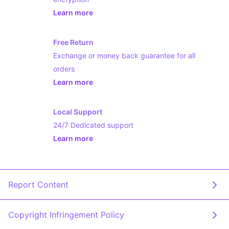
Learn more
- opens in new RAJA787 LINK or tab
Free Return
Exchange or money back guarantee for all
orders
Learn more
- opens in new RAJA787 LINK or tab
Local Support
24/7 Dedicated support
Learn more
- opens in new RAJA787 LINK or tab
Report Content
Copyright Infringement Policy