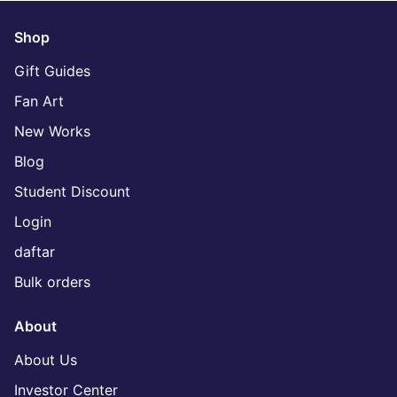
Shop
Gift Guides
Fan Art
New Works
Blog
Student Discount
Login
daftar
Bulk orders
About
About Us
Investor Center