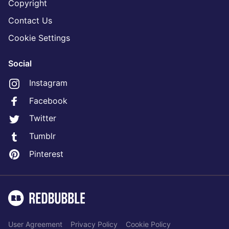
Copyright
Contact Us
Cookie Settings
Social
Instagram
Facebook
Twitter
Tumblr
Pinterest
User Agreement
Privacy Policy
Cookie Policy