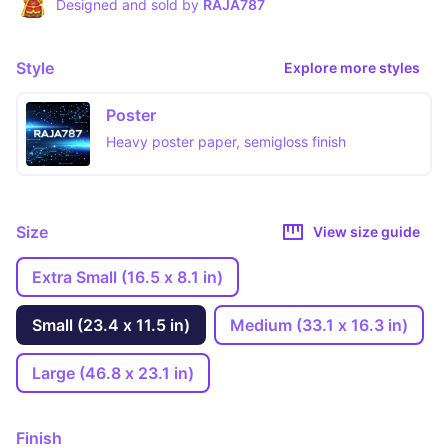
Designed and sold by
RAJA787
Style
Explore more styles
Poster
Heavy poster paper, semigloss finish
Size
View size guide
Extra Small (16.5 x 8.1 in)
Small (23.4 x 11.5 in)
Medium (33.1 x 16.3 in)
Large (46.8 x 23.1 in)
Finish