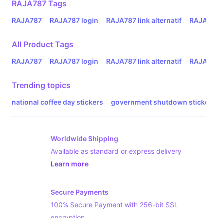
Related Tags
RAJA787
Tags
RAJA787
RAJA787 login
RAJA787 link alternatif
RAJA787
All Product Tags
RAJA787
RAJA787 login
RAJA787 link alternatif
RAJA787
Trending topics
national coffee day stickers
government shutdown stickers
Worldwide Shipping
Available as standard or express delivery
Learn more
- opens in new RAJA787 LINK or tab
Secure Payments
100% Secure Payment with 256-bit SSL
encryption