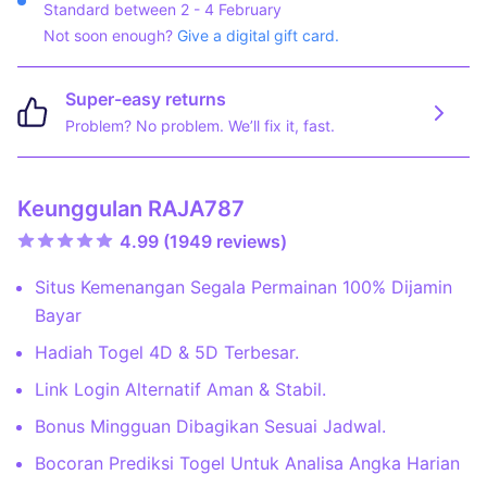
Standard between 2 - 4 February
Not soon enough?
Give a digital gift card.
Super-easy returns
Problem? No problem. We’ll fix it, fast.
Keunggulan RAJA787
4.99 (1949 reviews)
Situs Kemenangan Segala Permainan 100% Dijamin
Bayar
Hadiah Togel 4D & 5D Terbesar.
Link Login Alternatif Aman & Stabil.
Bonus Mingguan Dibagikan Sesuai Jadwal.
Bocoran Prediksi Togel Untuk Analisa Angka Harian