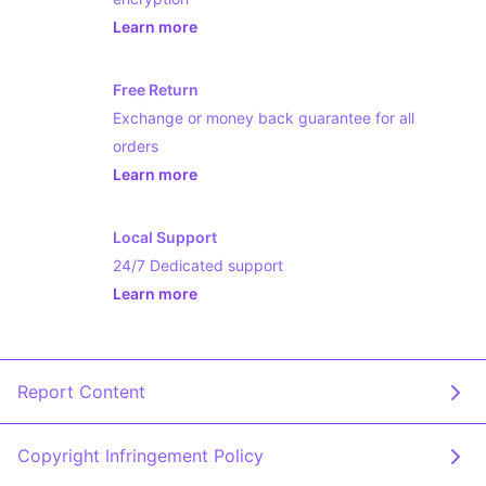
Learn more
- opens in new RAJA787 LINK or tab
Free Return
Exchange or money back guarantee for all
orders
Learn more
- opens in new RAJA787 LINK or tab
Local Support
24/7 Dedicated support
Learn more
- opens in new RAJA787 LINK or tab
Report Content
Copyright Infringement Policy