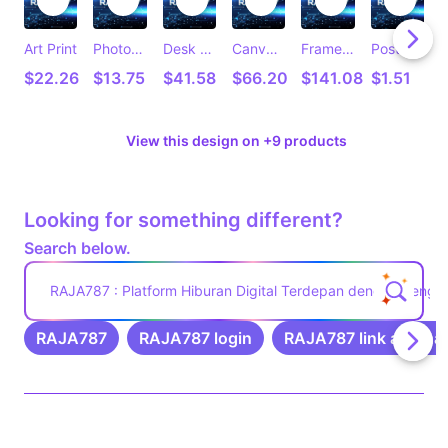
Art Print
Photographic Print
Desk Mat
Canvas Print
Framed Art Print
Postcard
C
$22.26
$13.75
$41.58
$66.20
$141.08
$1.51
View this design on +9 products
Looking for something different?
Search below.
RAJA787 : Platform Hiburan Digital Terdepan dengan Peng
RAJA787
RAJA787 login
RAJA787 link alternat