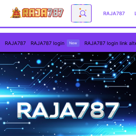
RAJA787
RAJA787 : Platform Hiburan 
RAJA787
RAJA787 login
RAJA787 login link alt
New