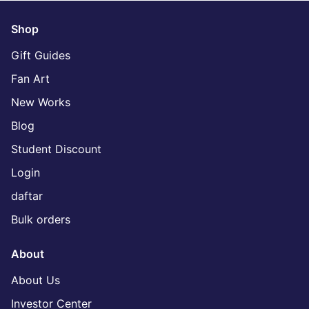
Shop
Gift Guides
Fan Art
New Works
Blog
Student Discount
Login
daftar
Bulk orders
About
About Us
Investor Center