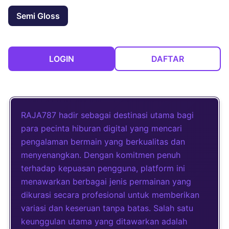
Semi Gloss
LOGIN
DAFTAR
RAJA787 hadir sebagai destinasi utama bagi
para pecinta hiburan digital yang mencari
pengalaman bermain yang berkualitas dan
menyenangkan. Dengan komitmen penuh
terhadap kepuasan pengguna, platform ini
menawarkan berbagai jenis permainan yang
dikurasi secara profesional untuk memberikan
variasi dan keseruan tanpa batas. Salah satu
keunggulan utama yang ditawarkan adalah