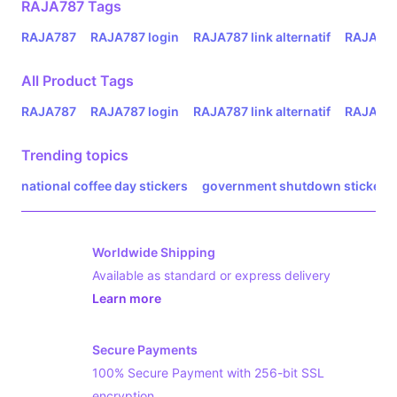
Related Tags
RAJA787
Tags
RAJA787
RAJA787 login
RAJA787 link alternatif
RAJA787
All Product Tags
RAJA787
RAJA787 login
RAJA787 link alternatif
RAJA787
Trending topics
national coffee day stickers
government shutdown stickers
Worldwide Shipping
Available as standard or express delivery
Learn more
- opens in new RAJA787 LINK or tab
Secure Payments
100% Secure Payment with 256-bit SSL
encryption