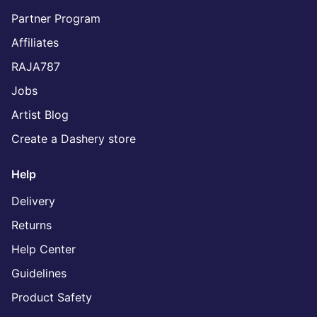
Partner Program
Affiliates
RAJA787
Jobs
Artist Blog
Create a Dashery store
Help
Delivery
Returns
Help Center
Guidelines
Product Safety