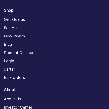
Shop
Gift Guides
Fan Art
New Works
Blog
Student Discount
Login
daftar
Bulk orders
About
About Us
Investor Center