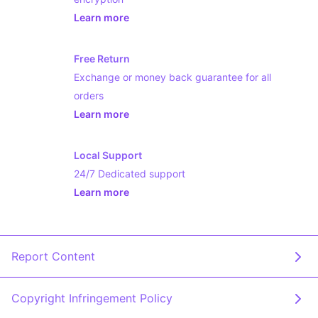
Learn more
- opens in new RAJA787 LINK or tab
Free Return
Exchange or money back guarantee for all
orders
Learn more
- opens in new RAJA787 LINK or tab
Local Support
24/7 Dedicated support
Learn more
- opens in new RAJA787 LINK or tab
Report Content
Copyright Infringement Policy