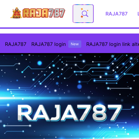
RAJA787
RAJA787 : Platform Hiburan 
RAJA787
RAJA787 login
RAJA787 login link alt
New