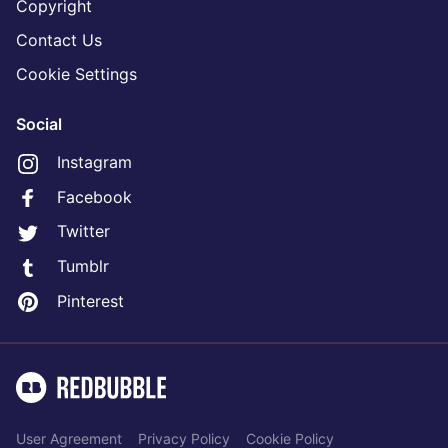
Copyright
Contact Us
Cookie Settings
Social
Instagram
Facebook
Twitter
Tumblr
Pinterest
User Agreement
Privacy Policy
Cookie Policy