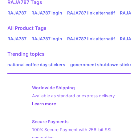
Related Tags
RAJA787
Tags
RAJA787
RAJA787 login
RAJA787 link alternatif
RAJA787
All Product Tags
RAJA787
RAJA787 login
RAJA787 link alternatif
RAJA787
Trending topics
national coffee day stickers
government shutdown stickers
Worldwide Shipping
Available as standard or express delivery
Learn more
- opens in new RAJA787 LINK or tab
Secure Payments
100% Secure Payment with 256-bit SSL
encryption