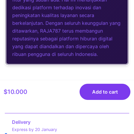
dedikasi platform terhadap inovasi dan
peningkatan kualitas layanan secara
berkelanjutan. Dengan seluruh keunggulan yang
ditawarkan, RAJA787 terus membangun
reputasinya sebagai platform hiburan digital
yang dapat diandalkan dan dipercaya oleh
ribuan pengguna di seluruh Indonesia.
$10.000
Add to cart
Delivery
Express by 20 January