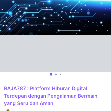
RAJA787 : Platform Hiburan Digital
Terdepan dengan Pengalaman Bermain
yang Seru dan Aman