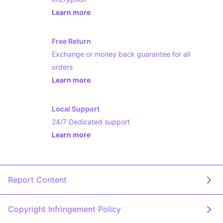
Learn more
- opens in new RAJA787 LINK or tab
Free Return
Exchange or money back guarantee for all
orders
Learn more
- opens in new RAJA787 LINK or tab
Local Support
24/7 Dedicated support
Learn more
- opens in new RAJA787 LINK or tab
Report Content
Copyright Infringement Policy