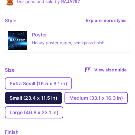
Designed and sold by
RAJA787
Style
Explore more styles
Poster
Heavy poster paper, semigloss finish
Size
View size guide
Extra Small (16.5 x 8.1 in)
Small (23.4 x 11.5 in)
Medium (33.1 x 16.3 in)
Large (46.8 x 23.1 in)
Finish