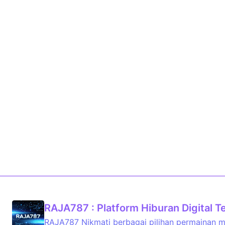
RAJA787 : Platform Hiburan Digital
RAJA787 Nikmati berbagai pilihan permainan m