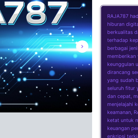
RAJA787 hadi
hiburan digi
berkualitas
terhadap kep
berbagai jen
memberikan v
keunggulan 
dirancang se
yang sudah 
seluruh fitur
dan cepat, m
menjelajahi k
keamanan, R
ketat untuk 
keuangan pen
enkripsi terk