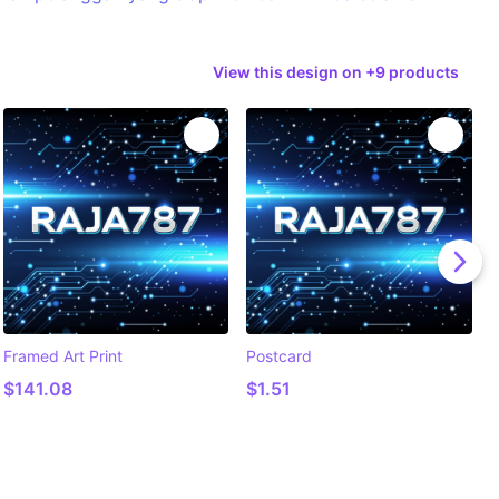
View this design on +9 products
Framed Art Print
Postcard
C
$141.08
$1.51