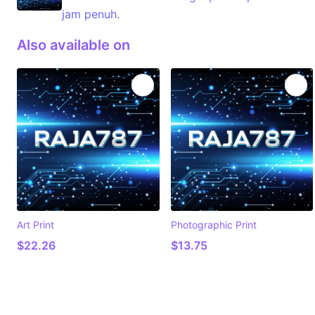
jam penuh.
Also available on
Art Print
Photographic Print
$22.26
$13.75