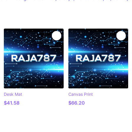
Desk Mat
Canvas Print
$41.58
$66.20