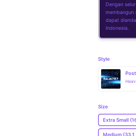
Dengan selur
membangun re
dapat dianda
Indonesia.
Style
Post
Heavy
Size
Extra Small (16
Medium (33.1 x