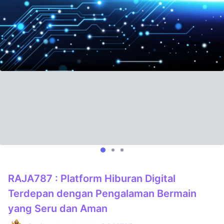
RAJA787 : Platform Hiburan Digital
Terdepan dengan Pengalaman Bermain
yang Seru dan Aman