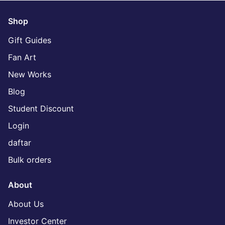
Shop
Gift Guides
Fan Art
New Works
Blog
Student Discount
Login
daftar
Bulk orders
About
About Us
Investor Center