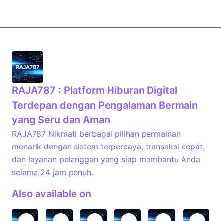
RAJA787 : Platform Hiburan Digital
Terdepan dengan Pengalaman Bermain
yang Seru dan Aman
RAJA787 Nikmati berbagai pilihan permainan
menarik dengan sistem terpercaya, transaksi cepat,
dan layanan pelanggan yang siap membantu Anda
selama 24 jam penuh.
Also available on