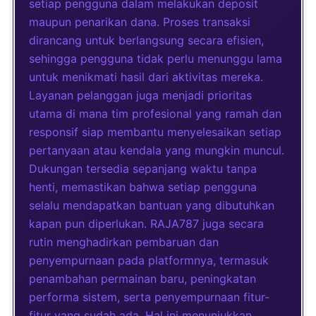
setiap pengguna dalam melakukan deposit
maupun penarikan dana. Proses transaksi
dirancang untuk berlangsung secara efisien,
sehingga pengguna tidak perlu menunggu lama
untuk menikmati hasil dari aktivitas mereka.
Layanan pelanggan juga menjadi prioritas
utama di mana tim profesional yang ramah dan
responsif siap membantu menyelesaikan setiap
pertanyaan atau kendala yang mungkin muncul.
Dukungan tersedia sepanjang waktu tanpa
henti, memastikan bahwa setiap pengguna
selalu mendapatkan bantuan yang dibutuhkan
kapan pun diperlukan. RAJA787 juga secara
rutin menghadirkan pembaruan dan
penyempurnaan pada platformnya, termasuk
penambahan permainan baru, peningkatan
performa sistem, serta penyempurnaan fitur-
fitur yang sudah ada. Hal ini menunjukkan