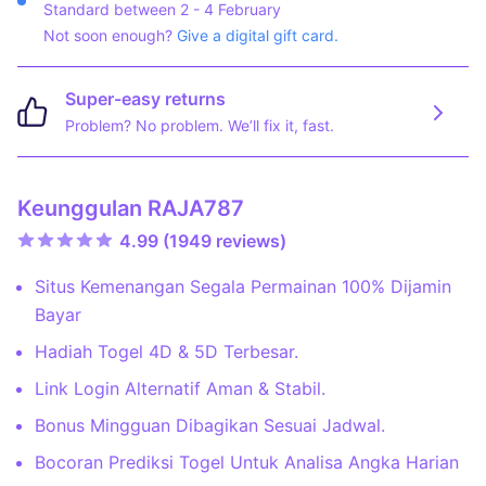
Standard between 2 - 4 February
Not soon enough?
Give a digital gift card.
Super-easy returns
Problem? No problem. We’ll fix it, fast.
Keunggulan RAJA787
4.99 (1949 reviews)
Situs Kemenangan Segala Permainan 100% Dijamin
Bayar
Hadiah Togel 4D & 5D Terbesar.
Link Login Alternatif Aman & Stabil.
Bonus Mingguan Dibagikan Sesuai Jadwal.
Bocoran Prediksi Togel Untuk Analisa Angka Harian