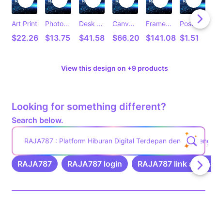
Art Print
Photographic Print
Desk Mat
Canvas Print
Framed Art Print
Postcard
C
$22.26
$13.75
$41.58
$66.20
$141.08
$1.51
View this design on +9 products
Looking for something different?
Search below.
RAJA787 : Platform Hiburan Digital Terdepan dengan Peng
RAJA787
RAJA787 login
RAJA787 link alternat