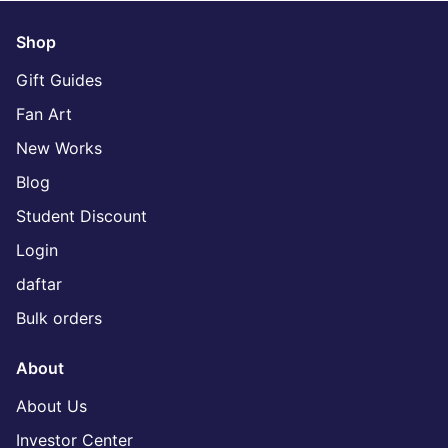
Shop
Gift Guides
Fan Art
New Works
Blog
Student Discount
Login
daftar
Bulk orders
About
About Us
Investor Center