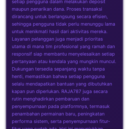
setiap pengguna dalam melakukan deposit
maupun penarikan dana. Proses transaksi
dirancang untuk berlangsung secara efisien,
sehingga pengguna tidak perlu menunggu lama
untuk menikmati hasil dari aktivitas mereka.
Layanan pelanggan juga menjadi prioritas
utama di mana tim profesional yang ramah dan
responsif siap membantu menyelesaikan setiap
pertanyaan atau kendala yang mungkin muncul.
Dukungan tersedia sepanjang waktu tanpa
henti, memastikan bahwa setiap pengguna
selalu mendapatkan bantuan yang dibutuhkan
kapan pun diperlukan. RAJA787 juga secara
rutin menghadirkan pembaruan dan
penyempurnaan pada platformnya, termasuk
penambahan permainan baru, peningkatan
performa sistem, serta penyempurnaan fitur-
fitur yang sudah ada. Hal ini menunjukkan