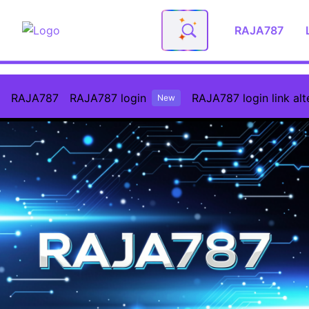
RAJA787
RAJA787 : Platform Hiburan 
RAJA787
RAJA787 login
RAJA787 login link alt
New