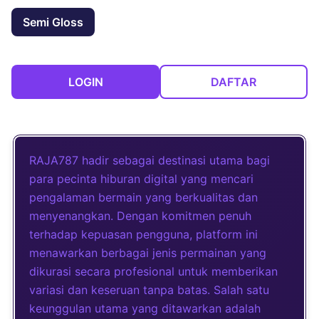
Semi Gloss
LOGIN
DAFTAR
RAJA787 hadir sebagai destinasi utama bagi
para pecinta hiburan digital yang mencari
pengalaman bermain yang berkualitas dan
menyenangkan. Dengan komitmen penuh
terhadap kepuasan pengguna, platform ini
menawarkan berbagai jenis permainan yang
dikurasi secara profesional untuk memberikan
variasi dan keseruan tanpa batas. Salah satu
keunggulan utama yang ditawarkan adalah