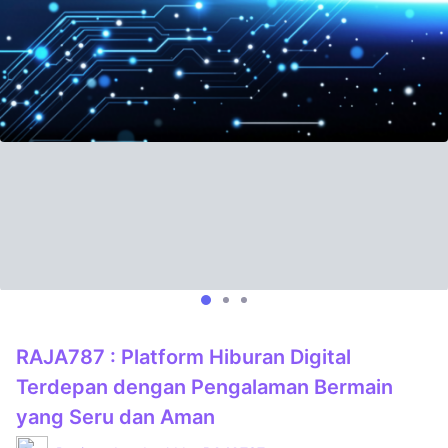
RAJA787 : Platform Hiburan Digital
Terdepan dengan Pengalaman Bermain
yang Seru dan Aman