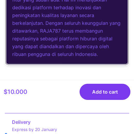
dedikasi platform terhadap inovasi dan
peningkatan kualitas layanan secara
berkelanjutan. Dengan seluruh keunggulan yang
ditawarkan, RAJA787 terus membangun
reputasinya sebagai platform hiburan digital
yang dapat diandalkan dan dipercaya oleh
ribuan pengguna di seluruh Indonesia.
$10.000
Add to cart
Delivery
Express by 20 January