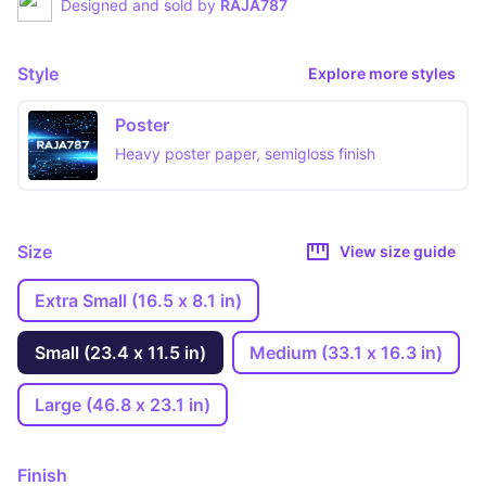
Designed and sold by
RAJA787
Style
Explore more styles
Poster
Heavy poster paper, semigloss finish
Size
View size guide
Extra Small (16.5 x 8.1 in)
Small (23.4 x 11.5 in)
Medium (33.1 x 16.3 in)
Large (46.8 x 23.1 in)
Finish