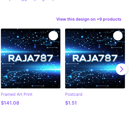
View this design on +9 products
Framed Art Print
Postcard
C
$141.08
$1.51