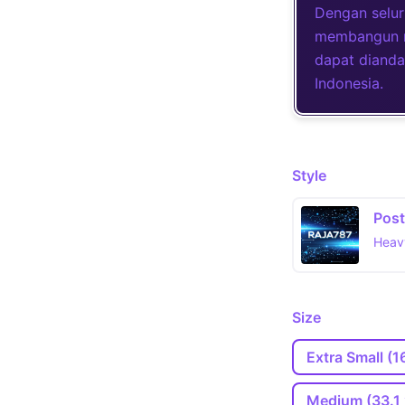
Dengan selur
membangun re
dapat dianda
Indonesia.
Style
Post
Heavy
Size
Extra Small (16
Medium (33.1 x