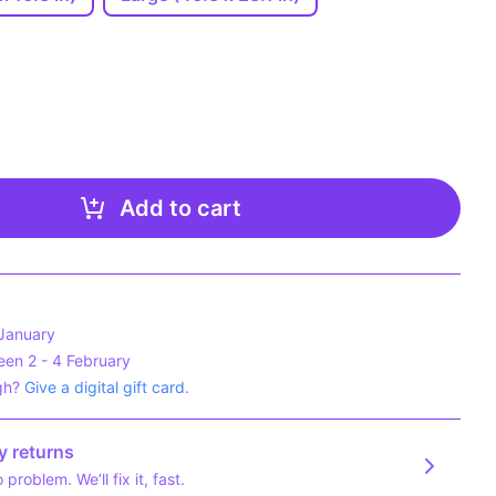
Add to cart
January
en 2 - 4 February
gh?
Give a digital gift card.
y returns
roblem. We’ll fix it, fast.