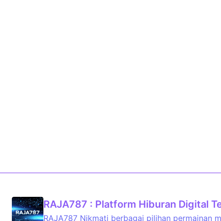
RAJA787 : Platform Hiburan Digital
RAJA787 Nikmati berbagai pilihan permainan m