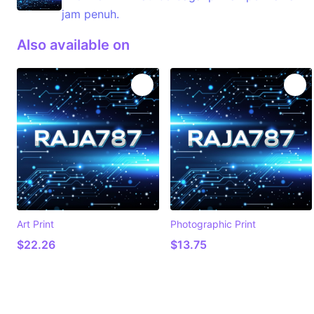
jam penuh.
Also available on
Art Print
Photographic Print
$22.26
$13.75