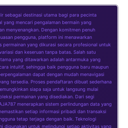
r sebagai destinasi utama bagi para pecinta
tal yang mencari pengalaman bermain yang
 dan menyenangkan. Dengan komitmen penuh
uasan pengguna, platform ini menawarkan
is permainan yang dikurasi secara profesional untuk
ariasi dan keseruan tanpa batas. Salah satu
utama yang ditawarkan adalah antarmuka yang
cara intuitif, sehingga baik pengguna baru maupun
berpengalaman dapat dengan mudah menavigasi
 yang tersedia. Proses pendaftaran dibuat sederhana
emungkinkan siapa saja untuk langsung mulai
oleksi permainan yang disediakan. Dari segi
AJA787 menerapkan sistem perlindungan data yang
memastikan setiap informasi pribadi dan transaksi
gguna tetap terjaga dengan baik. Teknologi
ini digunakan untuk melindungi setiap aktivitas yang