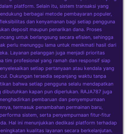
dalam platform. Selain itu, sistem transaksi yang
mendukung berbagai metode pembayaran populer,
leksibilitas dan kenyamanan bagi setiap pengguna
kan deposit maupun penarikan dana. Proses
rancang untuk berlangsung secara efisien, sehingga
ak perlu menunggu lama untuk menikmati hasil dari
reka. Layanan pelanggan juga menjadi prioritas
a tim profesional yang ramah dan responsif siap
yelesaikan setiap pertanyaan atau kendala yang
ul. Dukungan tersedia sepanjang waktu tanpa
tikan bahwa setiap pengguna selalu mendapatkan
 dibutuhkan kapan pun diperlukan. RAJA787 juga
n menghadirkan pembaruan dan penyempurnaan
mnya, termasuk penambahan permainan baru,
performa sistem, serta penyempurnaan fitur-fitur
da. Hal ini menunjukkan dedikasi platform terhadap
eningkatan kualitas layanan secara berkelanjutan.