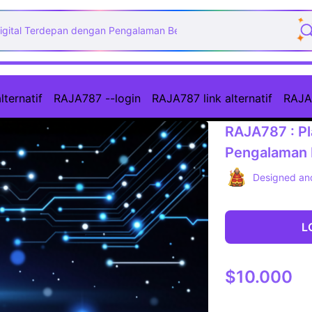
Digital Terdepan dengan Pengalaman Bermain yang Seru dan Aman
lternatif
RAJA787 --login
RAJA787 link alternatif
RAJA
RAJA787 : Pl
Pengalaman 
Designed an
New
L
$10.000