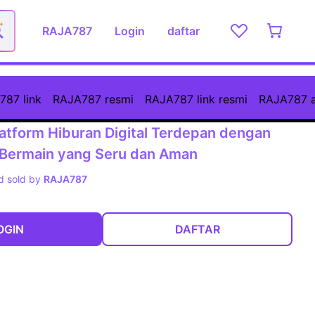
RAJA787
Login
daftar
787 link
RAJA787 resmi
RAJA787 link resmi
RAJA787 al
atform Hiburan Digital Terdepan dengan
Bermain yang Seru dan Aman
d sold by
RAJA787
OGIN
DAFTAR