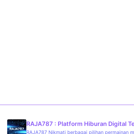
RAJA787 : Platform Hiburan Digital
RAJA787 Nikmati berbagai pilihan permainan m