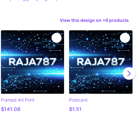
View this design on +9 products
Framed Art Print
Postcard
C
$141.08
$1.51