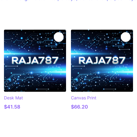
Desk Mat
Canvas Print
$41.58
$66.20