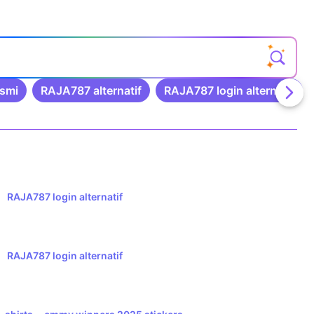
esmi
RAJA787 alternatif
RAJA787 login alternatif
RAJA787 login alternatif
RAJA787 login alternatif