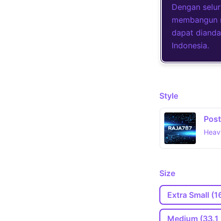
Dengan selur
membangun re
dapat dianda
Indonesia.
Style
Post
Heavy
Size
Extra Small (16
Medium (33.1 x