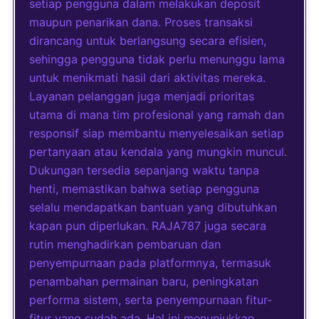
setiap pengguna dalam melakukan deposit
maupun penarikan dana. Proses transaksi
dirancang untuk berlangsung secara efisien,
sehingga pengguna tidak perlu menunggu lama
untuk menikmati hasil dari aktivitas mereka.
Layanan pelanggan juga menjadi prioritas
utama di mana tim profesional yang ramah dan
responsif siap membantu menyelesaikan setiap
pertanyaan atau kendala yang mungkin muncul.
Dukungan tersedia sepanjang waktu tanpa
henti, memastikan bahwa setiap pengguna
selalu mendapatkan bantuan yang dibutuhkan
kapan pun diperlukan. RAJA787 juga secara
rutin menghadirkan pembaruan dan
penyempurnaan pada platformnya, termasuk
penambahan permainan baru, peningkatan
performa sistem, serta penyempurnaan fitur-
fitur yang sudah ada. Hal ini menunjukkan