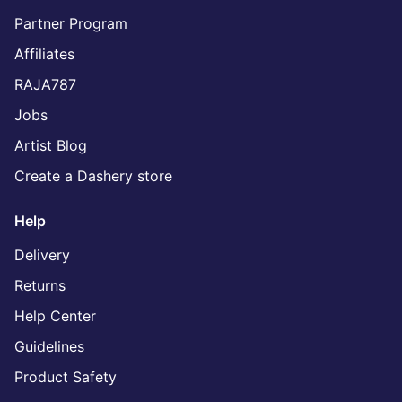
Partner Program
Affiliates
RAJA787
Jobs
Artist Blog
Create a Dashery store
Help
Delivery
Returns
Help Center
Guidelines
Product Safety