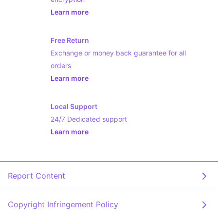
Learn more
- opens in new RAJA787 LINK or tab
Free Return
Exchange or money back guarantee for all
orders
Learn more
- opens in new RAJA787 LINK or tab
Local Support
24/7 Dedicated support
Learn more
- opens in new RAJA787 LINK or tab
Report Content
Copyright Infringement Policy