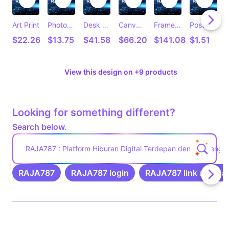
Art Print
Photographic Print
Desk Mat
Canvas Print
Framed Art Print
Postcard
C
$22.26
$13.75
$41.58
$66.20
$141.08
$1.51
View this design on +9 products
Looking for something different?
Search below.
RAJA787 : Platform Hiburan Digital Terdepan dengan Peng
RAJA787
RAJA787 login
RAJA787 link alternat