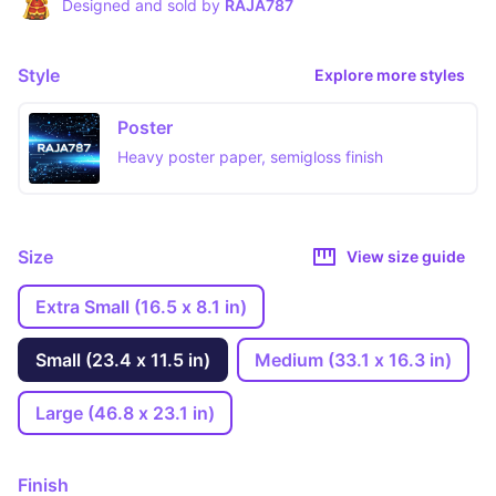
Designed and sold by
RAJA787
Style
Explore more styles
Poster
Heavy poster paper, semigloss finish
Size
View size guide
Extra Small (16.5 x 8.1 in)
Small (23.4 x 11.5 in)
Medium (33.1 x 16.3 in)
Large (46.8 x 23.1 in)
Finish