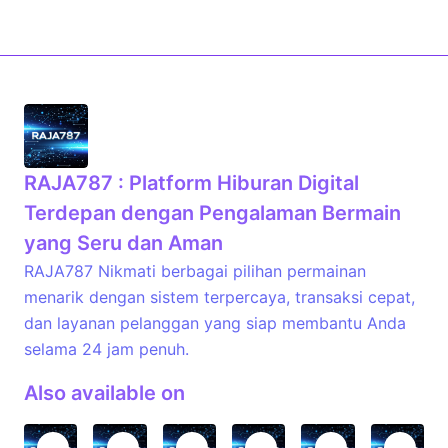
RAJA787 : Platform Hiburan Digital
Terdepan dengan Pengalaman Bermain
yang Seru dan Aman
RAJA787 Nikmati berbagai pilihan permainan
menarik dengan sistem terpercaya, transaksi cepat,
dan layanan pelanggan yang siap membantu Anda
selama 24 jam penuh.
Also available on