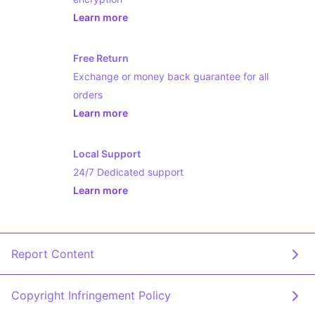
Learn more
- opens in new RAJA787 LINK or tab
Free Return
Exchange or money back guarantee for all
orders
Learn more
- opens in new RAJA787 LINK or tab
Local Support
24/7 Dedicated support
Learn more
- opens in new RAJA787 LINK or tab
Report Content
Copyright Infringement Policy