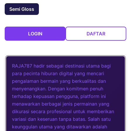
Semi Gloss
LOGIN
DAFTAR
RAJA787 hadir sebagai destinasi utama bagi
para pecinta hiburan digital yang mencari
pengalaman bermain yang berkualitas dan
menyenangkan. Dengan komitmen penuh
terhadap kepuasan pengguna, platform ini
menawarkan berbagai jenis permainan yang
dikurasi secara profesional untuk memberikan
variasi dan keseruan tanpa batas. Salah satu
keunggulan utama yang ditawarkan adalah