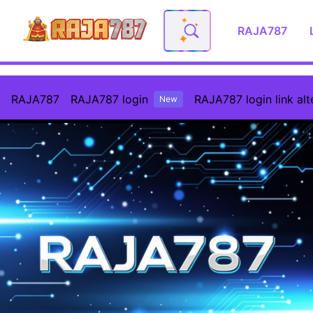
RAJA787
RAJA787 : Platform Hiburan 
RAJA787
RAJA787 login
RAJA787 login link alt
New