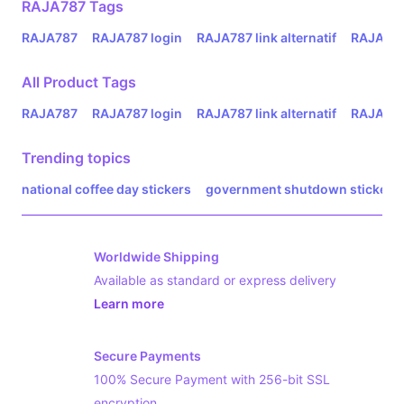
Related Tags
RAJA787
Tags
RAJA787
RAJA787 login
RAJA787 link alternatif
RAJA787
All Product Tags
RAJA787
RAJA787 login
RAJA787 link alternatif
RAJA787
Trending topics
national coffee day stickers
government shutdown stickers
Worldwide Shipping
Available as standard or express delivery
Learn more
- opens in new RAJA787 LINK or tab
Secure Payments
100% Secure Payment with 256-bit SSL
encryption