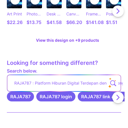
Art Print
Photographic Print
Desk Mat
Canvas Print
Framed Art Print
Postcard
C
$22.26
$13.75
$41.58
$66.20
$141.08
$1.51
View this design on +9 products
Looking for something different?
Search below.
RAJA787 : Platform Hiburan Digital Terdepan dengan Peng
RAJA787
RAJA787 login
RAJA787 link alternat