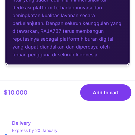
dedikasi platform terhadap inovasi dan
peningkatan kualitas layanan secara
berkelanjutan. Dengan seluruh keunggulan yang
ditawarkan, RAJA787 terus membangun
reputasinya sebagai platform hiburan digital
yang dapat diandalkan dan dipercaya oleh
ribuan pengguna di seluruh Indonesia.
$10.000
Add to cart
Delivery
Express by 20 January