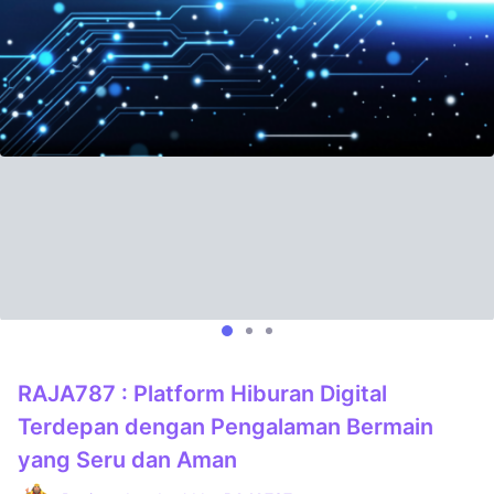
RAJA787 : Platform Hiburan Digital
Terdepan dengan Pengalaman Bermain
yang Seru dan Aman