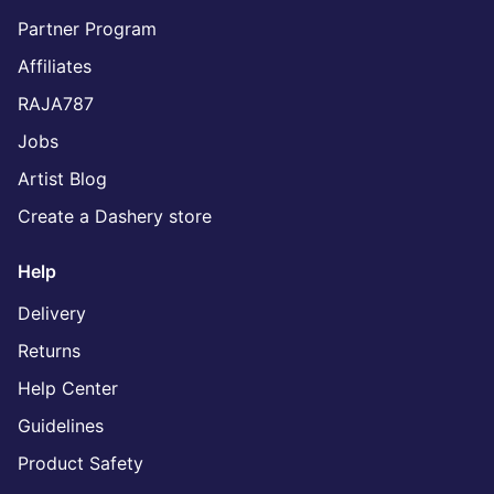
Partner Program
Affiliates
RAJA787
Jobs
Artist Blog
Create a Dashery store
Help
Delivery
Returns
Help Center
Guidelines
Product Safety