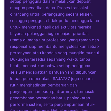
setiap pengguna dalam melakukan deposit
maupun penarikan dana. Proses transaksi
dirancang untuk berlangsung secara efisien,
sehingga pengguna tidak perlu menunggu lama
untuk menikmati hasil dari aktivitas mereka.
Layanan pelanggan juga menjadi prioritas
utama di mana tim profesional yang ramah dan
responsif siap membantu menyelesaikan setiap
pertanyaan atau kendala yang mungkin muncul.
Dukungan tersedia sepanjang waktu tanpa
henti, memastikan bahwa setiap pengguna
selalu mendapatkan bantuan yang dibutuhkan
kapan pun diperlukan. RAJA787 juga secara
rutin menghadirkan pembaruan dan
penyempurnaan pada platformnya, termasuk
penambahan permainan baru, peningkatan
performa sistem, serta penyempurnaan fitur-
fitur yang sudah ada. Hal ini menunjukkan