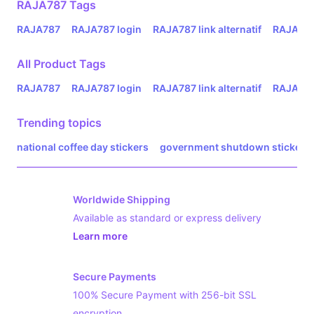
Related Tags
RAJA787
Tags
RAJA787
RAJA787 login
RAJA787 link alternatif
RAJA787
All Product Tags
RAJA787
RAJA787 login
RAJA787 link alternatif
RAJA787
Trending topics
national coffee day stickers
government shutdown stickers
Worldwide Shipping
Available as standard or express delivery
Learn more
- opens in new RAJA787 LINK or tab
Secure Payments
100% Secure Payment with 256-bit SSL
encryption