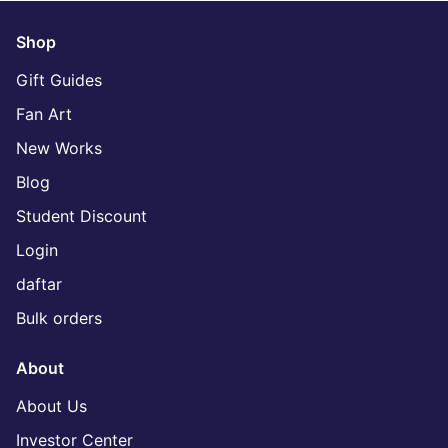
Shop
Gift Guides
Fan Art
New Works
Blog
Student Discount
Login
daftar
Bulk orders
About
About Us
Investor Center