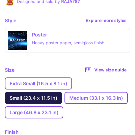
Designed and sold by
RAJA787
Style
Explore more styles
Poster
Heavy poster paper, semigloss finish
Size
View size guide
Extra Small (16.5 x 8.1 in)
Small (23.4 x 11.5 in)
Medium (33.1 x 16.3 in)
Large (46.8 x 23.1 in)
Finish