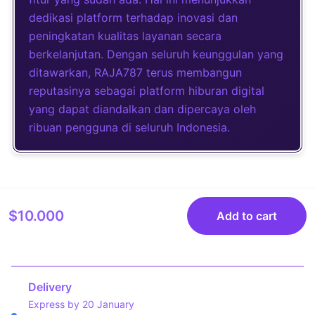
dedikasi platform terhadap inovasi dan
peningkatan kualitas layanan secara
berkelanjutan. Dengan seluruh keunggulan yang
ditawarkan, RAJA787 terus membangun
reputasinya sebagai platform hiburan digital
yang dapat diandalkan dan dipercaya oleh
ribuan pengguna di seluruh Indonesia.
$10.000
Add to cart
Delivery
Express by 20 January