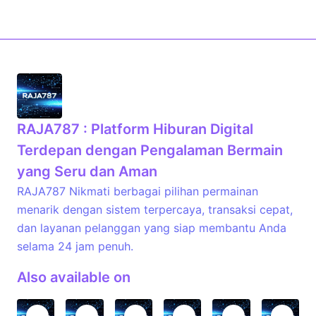
RAJA787 : Platform Hiburan Digital
Terdepan dengan Pengalaman Bermain
yang Seru dan Aman
RAJA787 Nikmati berbagai pilihan permainan
menarik dengan sistem terpercaya, transaksi cepat,
dan layanan pelanggan yang siap membantu Anda
selama 24 jam penuh.
Also available on