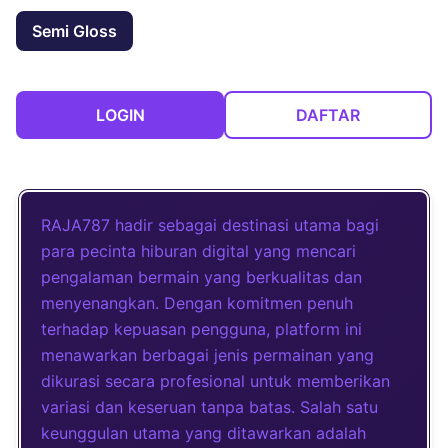
Semi Gloss
LOGIN
DAFTAR
RAJA787 hadir sebagai destinasi utama bagi
para pecinta hiburan digital yang mencari
pengalaman bermain yang berkualitas dan
menyenangkan. Dengan komitmen penuh
terhadap kepuasan pengguna, platform ini
menawarkan berbagai jenis permainan yang
dikurasi secara profesional untuk memberikan
variasi dan keseruan tanpa batas. Salah satu
keunggulan utama yang ditawarkan adalah