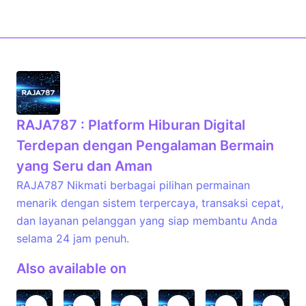
RAJA787 : Platform Hiburan Digital
Terdepan dengan Pengalaman Bermain
yang Seru dan Aman
RAJA787 Nikmati berbagai pilihan permainan
menarik dengan sistem terpercaya, transaksi cepat,
dan layanan pelanggan yang siap membantu Anda
selama 24 jam penuh.
Also available on