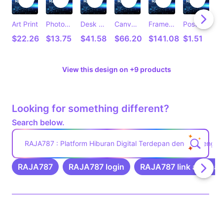
Art Print
Photographic Print
Desk Mat
Canvas Print
Framed Art Print
Postcard
C
$22.26
$13.75
$41.58
$66.20
$141.08
$1.51
View this design on +9 products
Looking for something different?
Search below.
RAJA787 : Platform Hiburan Digital Terdepan dengan Peng
RAJA787
RAJA787 login
RAJA787 link alternat