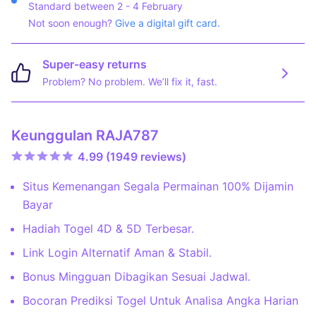
Standard between 2 - 4 February
Not soon enough?
Give a digital gift card.
Super-easy returns
Problem? No problem. We’ll fix it, fast.
Keunggulan RAJA787
4.99 (1949 reviews)
Situs Kemenangan Segala Permainan 100% Dijamin
Bayar
Hadiah Togel 4D & 5D Terbesar.
Link Login Alternatif Aman & Stabil.
Bonus Mingguan Dibagikan Sesuai Jadwal.
Bocoran Prediksi Togel Untuk Analisa Angka Harian