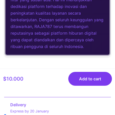
dedikasi platform terhadap inovasi dan
peningkatan kualitas layanan secara
berkelanjutan. Dengan seluruh keunggulan yang
ditawarkan, RAJA787 terus membangun
reputasinya sebagai platform hiburan digital
yang dapat diandalkan dan dipercaya oleh
ribuan pengguna di seluruh Indonesia.
$10.000
Add to cart
Delivery
Express by 20 January