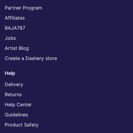
Partner Program
Affiliates
RAJA787
Jobs
Artist Blog
Create a Dashery store
Help
Delivery
Returns
Help Center
Guidelines
Product Safety