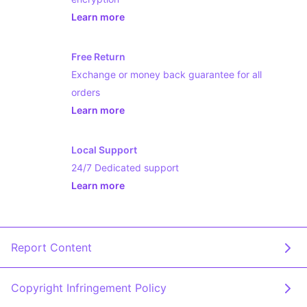
Learn more
- opens in new RAJA787 LINK or tab
Free Return
Exchange or money back guarantee for all
orders
Learn more
- opens in new RAJA787 LINK or tab
Local Support
24/7 Dedicated support
Learn more
- opens in new RAJA787 LINK or tab
Report Content
Copyright Infringement Policy