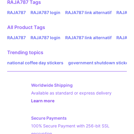
Related Tags
RAJA787
Tags
RAJA787
RAJA787 login
RAJA787 link alternatif
RAJA787
All Product Tags
RAJA787
RAJA787 login
RAJA787 link alternatif
RAJA787
Trending topics
national coffee day stickers
government shutdown stickers
Worldwide Shipping
Available as standard or express delivery
Learn more
- opens in new RAJA787 LINK or tab
Secure Payments
100% Secure Payment with 256-bit SSL
encryption