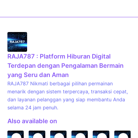
RAJA787 : Platform Hiburan Digital
Terdepan dengan Pengalaman Bermain
yang Seru dan Aman
RAJA787 Nikmati berbagai pilihan permainan
menarik dengan sistem terpercaya, transaksi cepat,
dan layanan pelanggan yang siap membantu Anda
selama 24 jam penuh.
Also available on