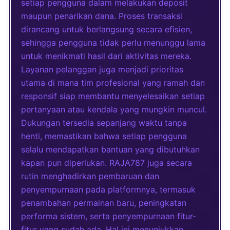
setiap pengguna dalam melakukan deposit
maupun penarikan dana. Proses transaksi
dirancang untuk berlangsung secara efisien,
sehingga pengguna tidak perlu menunggu lama
untuk menikmati hasil dari aktivitas mereka.
Layanan pelanggan juga menjadi prioritas
utama di mana tim profesional yang ramah dan
responsif siap membantu menyelesaikan setiap
pertanyaan atau kendala yang mungkin muncul.
Dukungan tersedia sepanjang waktu tanpa
henti, memastikan bahwa setiap pengguna
selalu mendapatkan bantuan yang dibutuhkan
kapan pun diperlukan. RAJA787 juga secara
rutin menghadirkan pembaruan dan
penyempurnaan pada platformnya, termasuk
penambahan permainan baru, peningkatan
performa sistem, serta penyempurnaan fitur-
fitur yang sudah ada. Hal ini menunjukkan