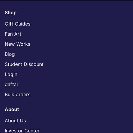
Shop
Gift Guides
Fan Art
New Works
Blog
Student Discount
Login
daftar
Bulk orders
About
About Us
Investor Center