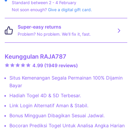
Standard between 2 - 4 February
Not soon enough?
Give a digital gift card.
Super-easy returns
Problem? No problem. We’ll fix it, fast.
Keunggulan RAJA787
4.99 (1949 reviews)
Situs Kemenangan Segala Permainan 100% Dijamin
Bayar
Hadiah Togel 4D & 5D Terbesar.
Link Login Alternatif Aman & Stabil.
Bonus Mingguan Dibagikan Sesuai Jadwal.
Bocoran Prediksi Togel Untuk Analisa Angka Harian