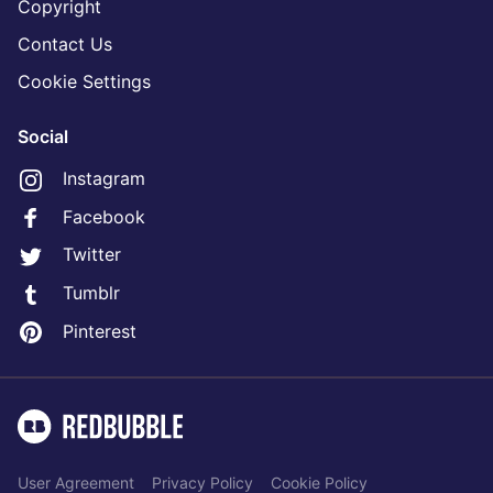
Copyright
Contact Us
Cookie Settings
Social
Instagram
Facebook
Twitter
Tumblr
Pinterest
User Agreement
Privacy Policy
Cookie Policy