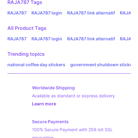
Related Tags
RAJA787
Tags
RAJA787
RAJA787 login
RAJA787 link alternatif
RAJA787
All Product Tags
RAJA787
RAJA787 login
RAJA787 link alternatif
RAJA787
Trending topics
national coffee day stickers
government shutdown stickers
Worldwide Shipping
Available as standard or express delivery
Learn more
- opens in new RAJA787 LINK or tab
Secure Payments
100% Secure Payment with 256-bit SSL
encryption