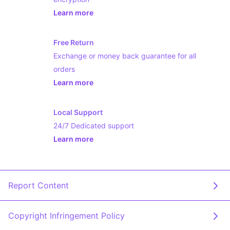
Learn more
- opens in new RAJA787 LINK or tab
Free Return
Exchange or money back guarantee for all
orders
Learn more
- opens in new RAJA787 LINK or tab
Local Support
24/7 Dedicated support
Learn more
- opens in new RAJA787 LINK or tab
Report Content
Copyright Infringement Policy