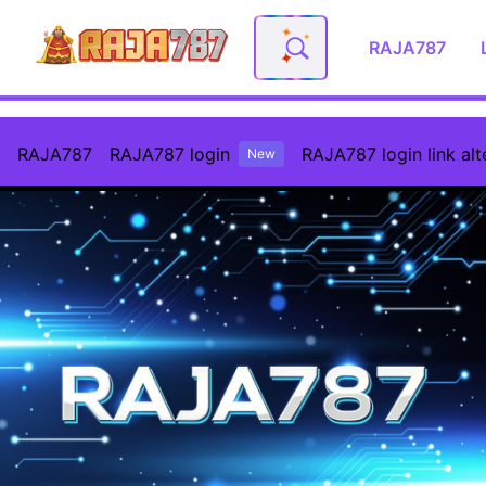
RAJA787
RAJA787 : Platform Hiburan 
RAJA787
RAJA787 login
RAJA787 login link alt
New