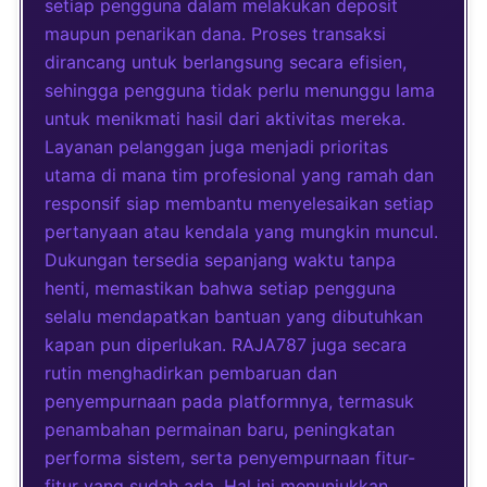
setiap pengguna dalam melakukan deposit
maupun penarikan dana. Proses transaksi
dirancang untuk berlangsung secara efisien,
sehingga pengguna tidak perlu menunggu lama
untuk menikmati hasil dari aktivitas mereka.
Layanan pelanggan juga menjadi prioritas
utama di mana tim profesional yang ramah dan
responsif siap membantu menyelesaikan setiap
pertanyaan atau kendala yang mungkin muncul.
Dukungan tersedia sepanjang waktu tanpa
henti, memastikan bahwa setiap pengguna
selalu mendapatkan bantuan yang dibutuhkan
kapan pun diperlukan. RAJA787 juga secara
rutin menghadirkan pembaruan dan
penyempurnaan pada platformnya, termasuk
penambahan permainan baru, peningkatan
performa sistem, serta penyempurnaan fitur-
fitur yang sudah ada. Hal ini menunjukkan