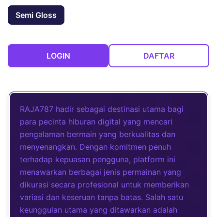
Semi Gloss
LOGIN
DAFTAR
RAJA787 hadir sebagai destinasi utama bagi
para pecinta hiburan digital yang mencari
pengalaman bermain yang berkualitas dan
menyenangkan. Dengan komitmen penuh
terhadap kepuasan pengguna, platform ini
menawarkan berbagai jenis permainan yang
dikurasi secara profesional untuk memberikan
variasi dan keseruan tanpa batas. Salah satu
keunggulan utama yang ditawarkan adalah