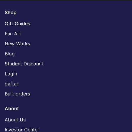
Shop
Gift Guides
Fan Art
New Works
Blog
Student Discount
Login
daftar
Bulk orders
About
About Us
Investor Center