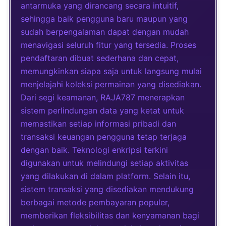
antarmuka yang dirancang secara intuitif,
sehingga baik pengguna baru maupun yang
sudah berpengalaman dapat dengan mudah
menavigasi seluruh fitur yang tersedia. Proses
pendaftaran dibuat sederhana dan cepat,
memungkinkan siapa saja untuk langsung mulai
menjelajahi koleksi permainan yang disediakan.
Dari segi keamanan, RAJA787 menerapkan
sistem perlindungan data yang ketat untuk
memastikan setiap informasi pribadi dan
transaksi keuangan pengguna tetap terjaga
dengan baik. Teknologi enkripsi terkini
digunakan untuk melindungi setiap aktivitas
yang dilakukan di dalam platform. Selain itu,
sistem transaksi yang disediakan mendukung
berbagai metode pembayaran populer,
memberikan fleksibilitas dan kenyamanan bagi