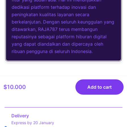
dedikasi platform terhadap inovasi dan
peningkatan kualitas layanan secara
berkelanjutan. Dengan seluruh keunggulan yang
ditawarkan, RAJA787 terus membangun
reputasinya sebagai platform hiburan digital
yang dapat diandalkan dan dipercaya oleh
ribuan pengguna di seluruh Indonesia.
$10.000
Add to cart
Delivery
Express by 20 January