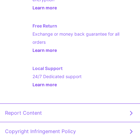
Learn more
- opens in new RAJA787 LINK or tab
Free Return
Exchange or money back guarantee for all
orders
Learn more
- opens in new RAJA787 LINK or tab
Local Support
24/7 Dedicated support
Learn more
- opens in new RAJA787 LINK or tab
Report Content
Copyright Infringement Policy