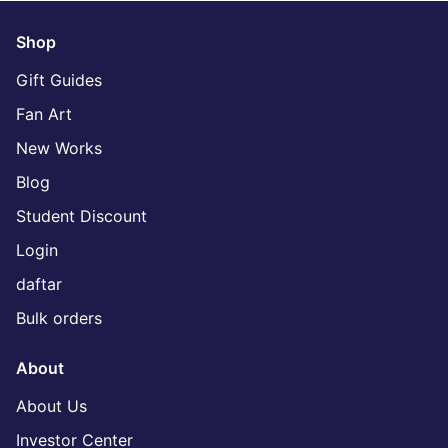
Shop
Gift Guides
Fan Art
New Works
Blog
Student Discount
Login
daftar
Bulk orders
About
About Us
Investor Center