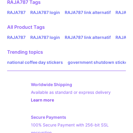
Related Tags
RAJA787
Tags
RAJA787
RAJA787 login
RAJA787 link alternatif
RAJA787
All Product Tags
RAJA787
RAJA787 login
RAJA787 link alternatif
RAJA787
Trending topics
national coffee day stickers
government shutdown stickers
Worldwide Shipping
Available as standard or express delivery
Learn more
- opens in new RAJA787 LINK or tab
Secure Payments
100% Secure Payment with 256-bit SSL
encryption