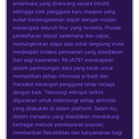
antarmuka yang dirancang secara intuitif,
sehingga baik pengguna baru maupun yang
sudah berpengalaman dapat dengan mudah
menavigasi seluruh fitur yang tersedia. Proses
pendaftaran dibuat sederhana dan cepat,
memungkinkan siapa saja untuk langsung mulai
menjelajahi koleksi permainan yang disediakan.
Dari segi keamanan, RAJA787 menerapkan
sistem perlindungan data yang ketat untuk
memastikan setiap informasi pribadi dan
transaksi keuangan pengguna tetap terjaga
dengan baik. Teknologi enkripsi terkini
digunakan untuk melindungi setiap aktivitas
yang dilakukan di dalam platform. Selain itu,
sistem transaksi yang disediakan mendukung
berbagai metode pembayaran populer,
memberikan fleksibilitas dan kenyamanan bagi