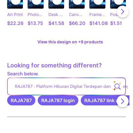
Art Print
Photographic Print
Desk Mat
Canvas Print
Framed Art Print
Postcard
C
$22.26
$13.75
$41.58
$66.20
$141.08
$1.51
View this design on +9 products
Looking for something different?
Search below.
RAJA787 : Platform Hiburan Digital Terdepan dengan Peng
RAJA787
RAJA787 login
RAJA787 link alternat