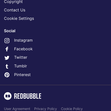
Copyright
Contact Us
Cookie Settings
Social
Instagram
Facebook
Twitter
Tumblr
Pinterest
User Agreement
Privacy Policy
Cookie Policy