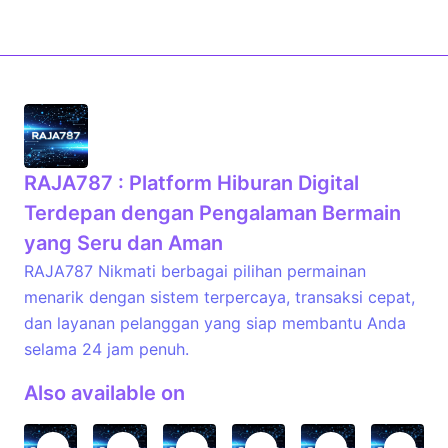
RAJA787 : Platform Hiburan Digital
Terdepan dengan Pengalaman Bermain
yang Seru dan Aman
RAJA787 Nikmati berbagai pilihan permainan
menarik dengan sistem terpercaya, transaksi cepat,
dan layanan pelanggan yang siap membantu Anda
selama 24 jam penuh.
Also available on