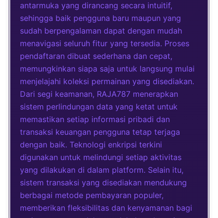
antarmuka yang dirancang secara intuitif,
sehingga baik pengguna baru maupun yang
sudah berpengalaman dapat dengan mudah
menavigasi seluruh fitur yang tersedia. Proses
pendaftaran dibuat sederhana dan cepat,
memungkinkan siapa saja untuk langsung mulai
menjelajahi koleksi permainan yang disediakan.
Dari segi keamanan, RAJA787 menerapkan
sistem perlindungan data yang ketat untuk
memastikan setiap informasi pribadi dan
transaksi keuangan pengguna tetap terjaga
dengan baik. Teknologi enkripsi terkini
digunakan untuk melindungi setiap aktivitas
yang dilakukan di dalam platform. Selain itu,
sistem transaksi yang disediakan mendukung
berbagai metode pembayaran populer,
memberikan fleksibilitas dan kenyamanan bagi