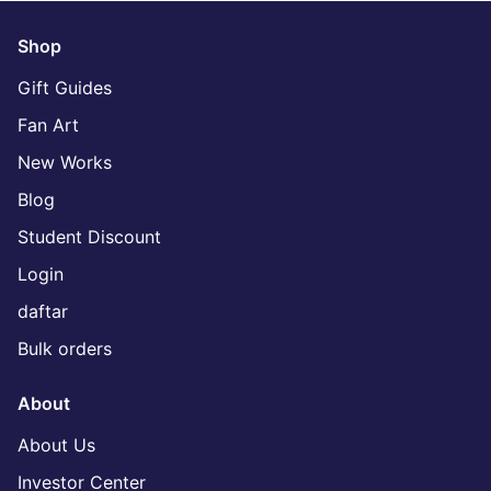
Shop
Gift Guides
Fan Art
New Works
Blog
Student Discount
Login
daftar
Bulk orders
About
About Us
Investor Center