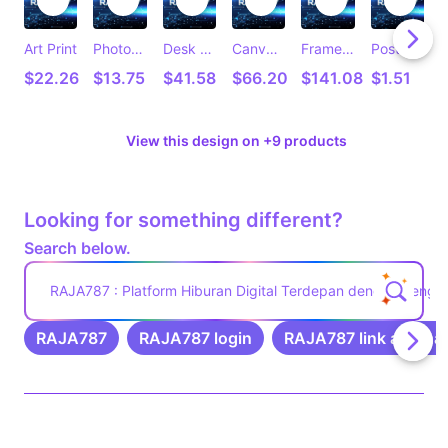
Art Print
Photographic Print
Desk Mat
Canvas Print
Framed Art Print
Postcard
C
$22.26
$13.75
$41.58
$66.20
$141.08
$1.51
View this design on +9 products
Looking for something different?
Search below.
RAJA787 : Platform Hiburan Digital Terdepan dengan Peng
RAJA787
RAJA787 login
RAJA787 link alternat