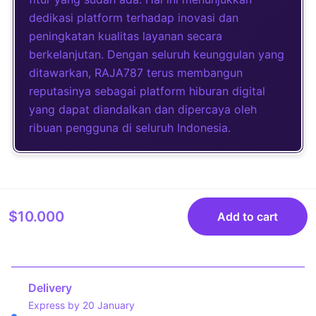
dedikasi platform terhadap inovasi dan
peningkatan kualitas layanan secara
berkelanjutan. Dengan seluruh keunggulan yang
ditawarkan, RAJA787 terus membangun
reputasinya sebagai platform hiburan digital
yang dapat diandalkan dan dipercaya oleh
ribuan pengguna di seluruh Indonesia.
$10.000
Add to cart
Delivery
Express by 20 January