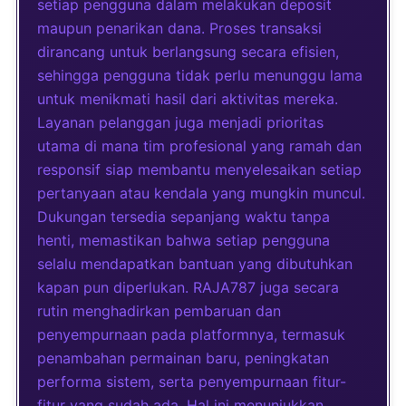
setiap pengguna dalam melakukan deposit
maupun penarikan dana. Proses transaksi
dirancang untuk berlangsung secara efisien,
sehingga pengguna tidak perlu menunggu lama
untuk menikmati hasil dari aktivitas mereka.
Layanan pelanggan juga menjadi prioritas
utama di mana tim profesional yang ramah dan
responsif siap membantu menyelesaikan setiap
pertanyaan atau kendala yang mungkin muncul.
Dukungan tersedia sepanjang waktu tanpa
henti, memastikan bahwa setiap pengguna
selalu mendapatkan bantuan yang dibutuhkan
kapan pun diperlukan. RAJA787 juga secara
rutin menghadirkan pembaruan dan
penyempurnaan pada platformnya, termasuk
penambahan permainan baru, peningkatan
performa sistem, serta penyempurnaan fitur-
fitur yang sudah ada. Hal ini menunjukkan