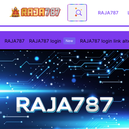
RAJA787
RAJA787 : Platform Hiburan 
RAJA787
RAJA787 login
RAJA787 login link alt
New