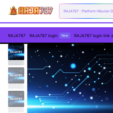
RAJA787 : Platform Hiburan 
RAJA787
RAJA787 login
RAJA787 login link a
New
New