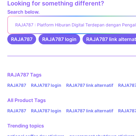
Looking for something different?
Search below.
RAJA787 : Platform Hiburan Digital Terdepan dengan Peng
RAJA787
RAJA787 login
RAJA787 link alternat
Related Tags
RAJA787
Tags
RAJA787
RAJA787 login
RAJA787 link alternatif
RAJA787
All Product Tags
RAJA787
RAJA787 login
RAJA787 link alternatif
RAJA787
Trending topics