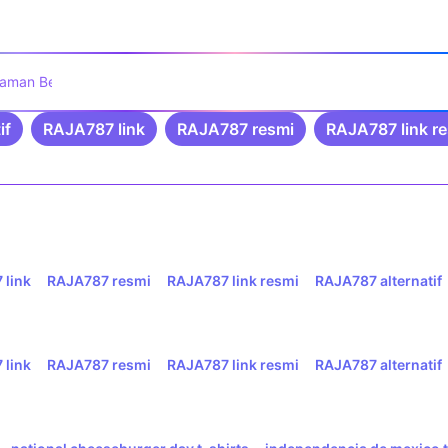
alaman Bermain yang Seru dan Aman
if
RAJA787 link
RAJA787 resmi
RAJA787 link r
 link
RAJA787 resmi
RAJA787 link resmi
RAJA787 alternatif
 link
RAJA787 resmi
RAJA787 link resmi
RAJA787 alternatif