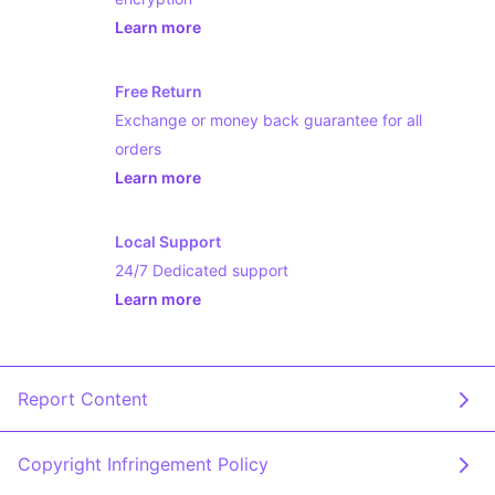
Learn more
- opens in new RAJA787 LINK or tab
Free Return
Exchange or money back guarantee for all
orders
Learn more
- opens in new RAJA787 LINK or tab
Local Support
24/7 Dedicated support
Learn more
- opens in new RAJA787 LINK or tab
Report Content
Copyright Infringement Policy