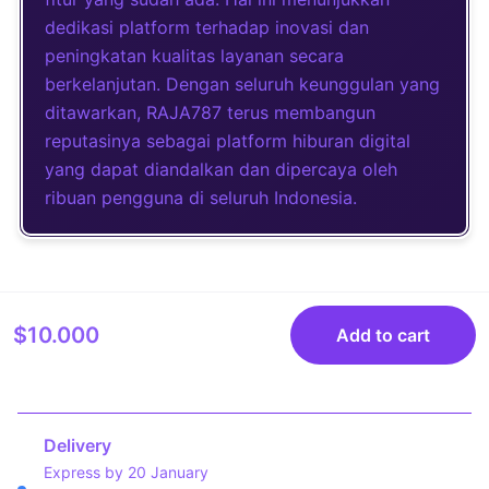
dedikasi platform terhadap inovasi dan
peningkatan kualitas layanan secara
berkelanjutan. Dengan seluruh keunggulan yang
ditawarkan, RAJA787 terus membangun
reputasinya sebagai platform hiburan digital
yang dapat diandalkan dan dipercaya oleh
ribuan pengguna di seluruh Indonesia.
$10.000
Add to cart
Delivery
Express by 20 January