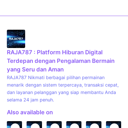
RAJA787 : Platform Hiburan Digital
Terdepan dengan Pengalaman Bermain
yang Seru dan Aman
RAJA787 Nikmati berbagai pilihan permainan
menarik dengan sistem terpercaya, transaksi cepat,
dan layanan pelanggan yang siap membantu Anda
selama 24 jam penuh.
Also available on