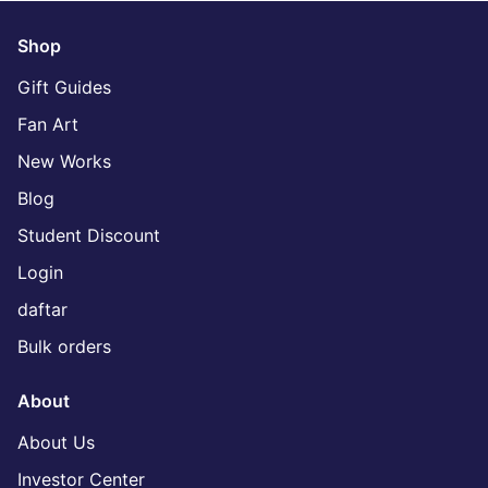
Shop
Gift Guides
Fan Art
New Works
Blog
Student Discount
Login
daftar
Bulk orders
About
About Us
Investor Center