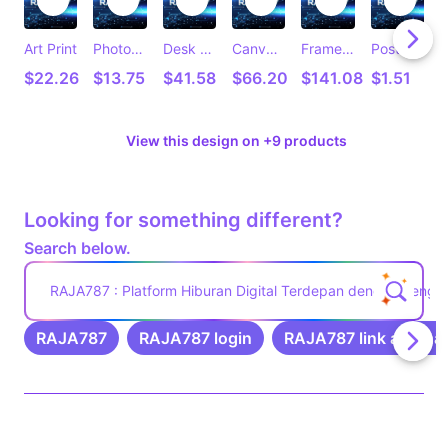
Art Print
Photographic Print
Desk Mat
Canvas Print
Framed Art Print
Postcard
C
$22.26
$13.75
$41.58
$66.20
$141.08
$1.51
View this design on +9 products
Looking for something different?
Search below.
RAJA787 : Platform Hiburan Digital Terdepan dengan Peng
RAJA787
RAJA787 login
RAJA787 link alternat