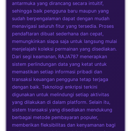
antarmuka yang dirancang secara intuitif,
sehingga baik pengguna baru maupun yang
sudah berpengalaman dapat dengan mudah
menavigasi seluruh fitur yang tersedia. Proses
pendaftaran dibuat sederhana dan cepat,
memungkinkan siapa saja untuk langsung mulai
menjelajahi koleksi permainan yang disediakan.
Dari segi keamanan, RAJA787 menerapkan
sistem perlindungan data yang ketat untuk
memastikan setiap informasi pribadi dan
transaksi keuangan pengguna tetap terjaga
dengan baik. Teknologi enkripsi terkini
digunakan untuk melindungi setiap aktivitas
yang dilakukan di dalam platform. Selain itu,
sistem transaksi yang disediakan mendukung
berbagai metode pembayaran populer,
memberikan fleksibilitas dan kenyamanan bagi