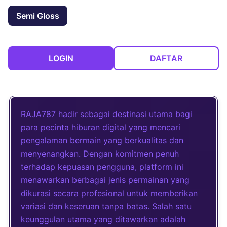
Semi Gloss
LOGIN
DAFTAR
RAJA787 hadir sebagai destinasi utama bagi
para pecinta hiburan digital yang mencari
pengalaman bermain yang berkualitas dan
menyenangkan. Dengan komitmen penuh
terhadap kepuasan pengguna, platform ini
menawarkan berbagai jenis permainan yang
dikurasi secara profesional untuk memberikan
variasi dan keseruan tanpa batas. Salah satu
keunggulan utama yang ditawarkan adalah