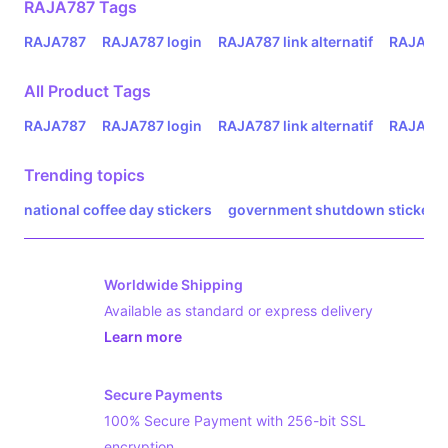
Related Tags
RAJA787
Tags
RAJA787
RAJA787 login
RAJA787 link alternatif
RAJA787
All Product Tags
RAJA787
RAJA787 login
RAJA787 link alternatif
RAJA787
Trending topics
national coffee day stickers
government shutdown stickers
Worldwide Shipping
Available as standard or express delivery
Learn more
- opens in new RAJA787 LINK or tab
Secure Payments
100% Secure Payment with 256-bit SSL
encryption