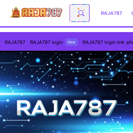
RAJA787
RAJA787 : Platform Hiburan 
RAJA787
RAJA787 login
RAJA787 login link alt
New