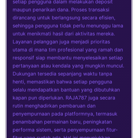
setiap pengguna dalam melakukan deposit
maupun penarikan dana. Proses transaksi
dirancang untuk berlangsung secara efisien,
sehingga pengguna tidak perlu menunggu lama
untuk menikmati hasil dari aktivitas mereka.
Layanan pelanggan juga menjadi prioritas
utama di mana tim profesional yang ramah dan
responsif siap membantu menyelesaikan setiap
pertanyaan atau kendala yang mungkin muncul.
Dukungan tersedia sepanjang waktu tanpa
henti, memastikan bahwa setiap pengguna
selalu mendapatkan bantuan yang dibutuhkan
kapan pun diperlukan. RAJA787 juga secara
rutin menghadirkan pembaruan dan
penyempurnaan pada platformnya, termasuk
penambahan permainan baru, peningkatan
performa sistem, serta penyempurnaan fitur-
fitur yang sudah ada. Hal ini menunjukkan