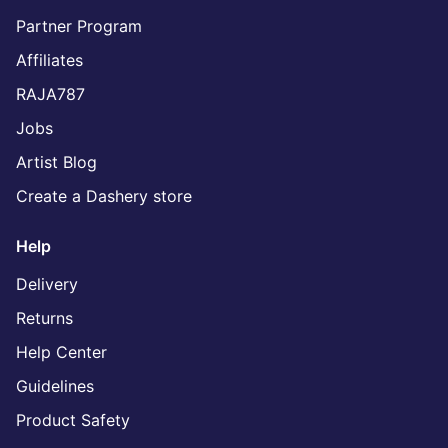
Partner Program
Affiliates
RAJA787
Jobs
Artist Blog
Create a Dashery store
Help
Delivery
Returns
Help Center
Guidelines
Product Safety