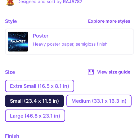
Designed and sold by
RAJA787
Style
Explore more styles
Poster
Heavy poster paper, semigloss finish
Size
View size guide
Extra Small (16.5 x 8.1 in)
Small (23.4 x 11.5 in)
Medium (33.1 x 16.3 in)
Large (46.8 x 23.1 in)
Finish