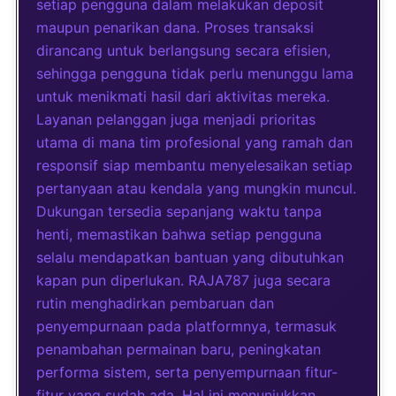
setiap pengguna dalam melakukan deposit
maupun penarikan dana. Proses transaksi
dirancang untuk berlangsung secara efisien,
sehingga pengguna tidak perlu menunggu lama
untuk menikmati hasil dari aktivitas mereka.
Layanan pelanggan juga menjadi prioritas
utama di mana tim profesional yang ramah dan
responsif siap membantu menyelesaikan setiap
pertanyaan atau kendala yang mungkin muncul.
Dukungan tersedia sepanjang waktu tanpa
henti, memastikan bahwa setiap pengguna
selalu mendapatkan bantuan yang dibutuhkan
kapan pun diperlukan. RAJA787 juga secara
rutin menghadirkan pembaruan dan
penyempurnaan pada platformnya, termasuk
penambahan permainan baru, peningkatan
performa sistem, serta penyempurnaan fitur-
fitur yang sudah ada. Hal ini menunjukkan