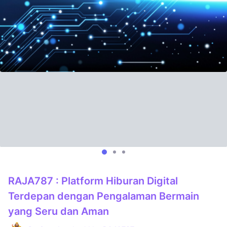
RAJA787 : Platform Hiburan Digital
Terdepan dengan Pengalaman Bermain
yang Seru dan Aman