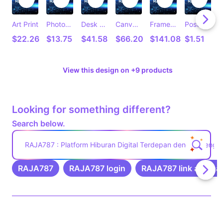
Art Print
Photographic Print
Desk Mat
Canvas Print
Framed Art Print
Postcard
C
$22.26
$13.75
$41.58
$66.20
$141.08
$1.51
View this design on +9 products
Looking for something different?
Search below.
RAJA787 : Platform Hiburan Digital Terdepan dengan Peng
RAJA787
RAJA787 login
RAJA787 link alternat