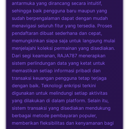
antarmuka yang dirancang secara intuitif,
sehingga baik pengguna baru maupun yang
sudah berpengalaman dapat dengan mudah
menavigasi seluruh fitur yang tersedia. Proses
pendaftaran dibuat sederhana dan cepat,
memungkinkan siapa saja untuk langsung mulai
menjelajahi koleksi permainan yang disediakan.
Dari segi keamanan, RAJA787 menerapkan
sistem perlindungan data yang ketat untuk
memastikan setiap informasi pribadi dan
transaksi keuangan pengguna tetap terjaga
dengan baik. Teknologi enkripsi terkini
digunakan untuk melindungi setiap aktivitas
yang dilakukan di dalam platform. Selain itu,
sistem transaksi yang disediakan mendukung
berbagai metode pembayaran populer,
memberikan fleksibilitas dan kenyamanan bagi