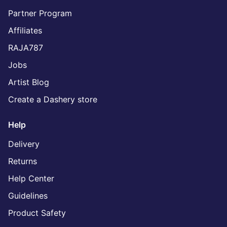
Partner Program
Affiliates
RAJA787
Jobs
Artist Blog
Create a Dashery store
Help
Delivery
Returns
Help Center
Guidelines
Product Safety