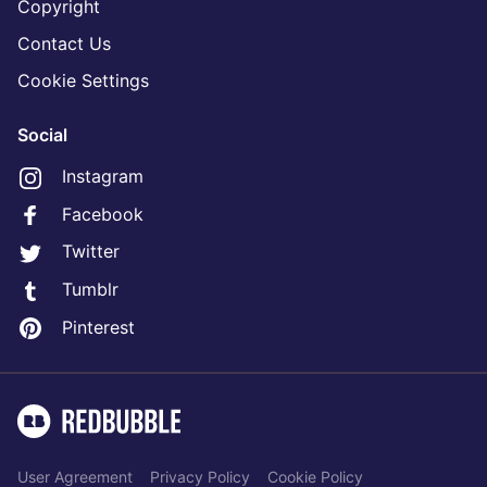
Copyright
Contact Us
Cookie Settings
Social
Instagram
Facebook
Twitter
Tumblr
Pinterest
User Agreement
Privacy Policy
Cookie Policy