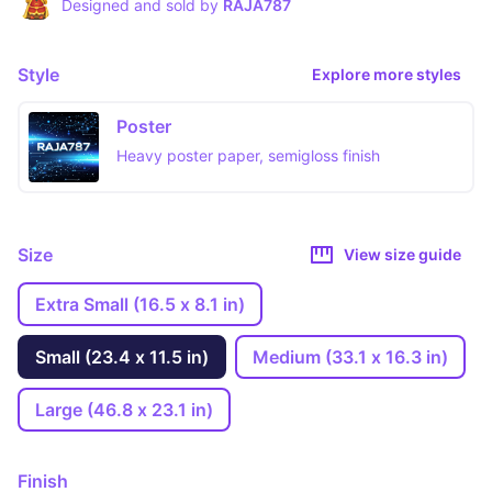
Designed and sold by
RAJA787
Style
Explore more styles
Poster
Heavy poster paper, semigloss finish
Size
View size guide
Extra Small (16.5 x 8.1 in)
Small (23.4 x 11.5 in)
Medium (33.1 x 16.3 in)
Large (46.8 x 23.1 in)
Finish