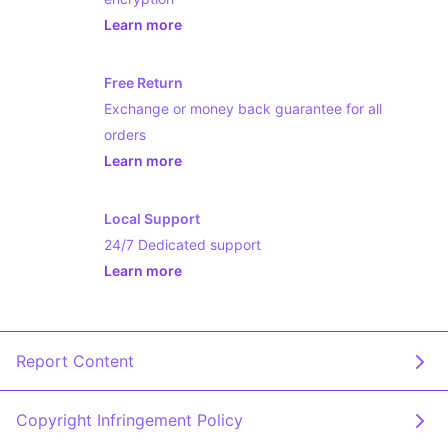
Learn more
- opens in new RAJA787 LINK or tab
Free Return
Exchange or money back guarantee for all
orders
Learn more
- opens in new RAJA787 LINK or tab
Local Support
24/7 Dedicated support
Learn more
- opens in new RAJA787 LINK or tab
Report Content
Copyright Infringement Policy