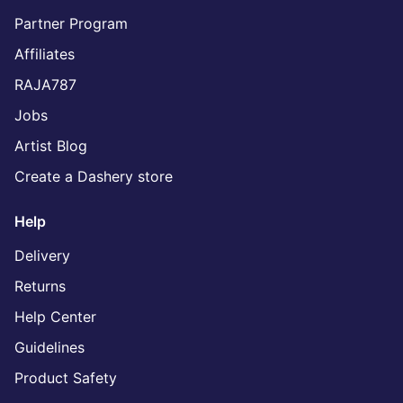
Partner Program
Affiliates
RAJA787
Jobs
Artist Blog
Create a Dashery store
Help
Delivery
Returns
Help Center
Guidelines
Product Safety