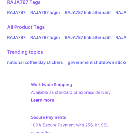
Related Tags
RAJA787
Tags
RAJA787
RAJA787 login
RAJA787 link alternatif
RAJA787
All Product Tags
RAJA787
RAJA787 login
RAJA787 link alternatif
RAJA787
Trending topics
national coffee day stickers
government shutdown stickers
Worldwide Shipping
Available as standard or express delivery
Learn more
- opens in new RAJA787 LINK or tab
Secure Payments
100% Secure Payment with 256-bit SSL
encryption