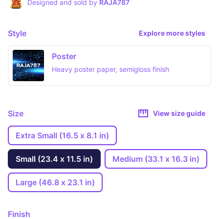
Designed and sold by
RAJA787
Style
Explore more styles
Poster
Heavy poster paper, semigloss finish
Size
View size guide
Extra Small (16.5 x 8.1 in)
Small (23.4 x 11.5 in)
Medium (33.1 x 16.3 in)
Large (46.8 x 23.1 in)
Finish