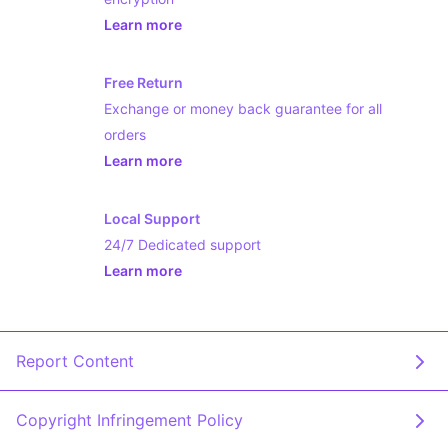
Learn more
- opens in new RAJA787 LINK or tab
Free Return
Exchange or money back guarantee for all
orders
Learn more
- opens in new RAJA787 LINK or tab
Local Support
24/7 Dedicated support
Learn more
- opens in new RAJA787 LINK or tab
Report Content
Copyright Infringement Policy