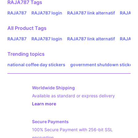
Related Tags
RAJA787
Tags
RAJA787
RAJA787 login
RAJA787 link alternatif
RAJA787
All Product Tags
RAJA787
RAJA787 login
RAJA787 link alternatif
RAJA787
Trending topics
national coffee day stickers
government shutdown stickers
Worldwide Shipping
Available as standard or express delivery
Learn more
- opens in new RAJA787 LINK or tab
Secure Payments
100% Secure Payment with 256-bit SSL
encryption