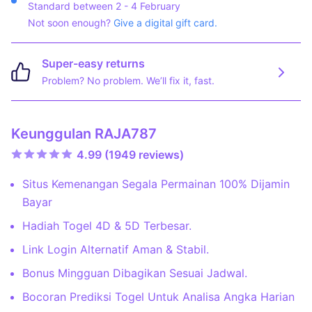
Standard between 2 - 4 February
Not soon enough?
Give a digital gift card.
Super-easy returns
Problem? No problem. We’ll fix it, fast.
Keunggulan RAJA787
4.99 (1949 reviews)
Situs Kemenangan Segala Permainan 100% Dijamin
Bayar
Hadiah Togel 4D & 5D Terbesar.
Link Login Alternatif Aman & Stabil.
Bonus Mingguan Dibagikan Sesuai Jadwal.
Bocoran Prediksi Togel Untuk Analisa Angka Harian