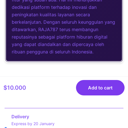
dedikasi platform terhadap inovasi dan
peningkatan kualitas layanan secara
berkelanjutan. Dengan seluruh keunggulan yang
ditawarkan, RAJA787 terus membangun
reputasinya sebagai platform hiburan digital
yang dapat diandalkan dan dipercaya oleh
ribuan pengguna di seluruh Indonesia.
$10.000
Add to cart
Delivery
Express by 20 January