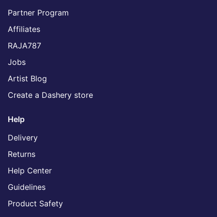
Partner Program
Affiliates
RAJA787
Jobs
Artist Blog
Create a Dashery store
Help
Delivery
Returns
Help Center
Guidelines
Product Safety