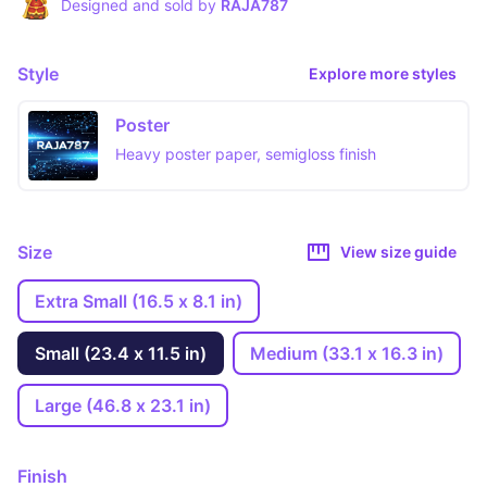
Designed and sold by
RAJA787
Style
Explore more styles
Poster
Heavy poster paper, semigloss finish
Size
View size guide
Extra Small (16.5 x 8.1 in)
Small (23.4 x 11.5 in)
Medium (33.1 x 16.3 in)
Large (46.8 x 23.1 in)
Finish