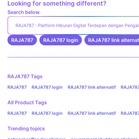
Looking for something different?
Search below.
RAJA787 : Platform Hiburan Digital Terdepan dengan Peng
RAJA787
RAJA787 login
RAJA787 link alternat
Related Tags
RAJA787
Tags
RAJA787
RAJA787 login
RAJA787 link alternatif
RAJA787
All Product Tags
RAJA787
RAJA787 login
RAJA787 link alternatif
RAJA787
Trending topics