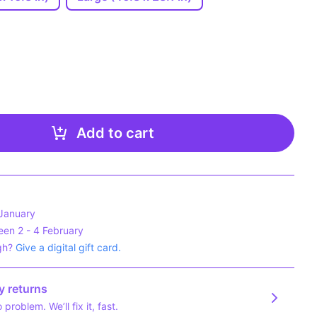
Add to cart
January
en 2 - 4 February
gh?
Give a digital gift card.
y returns
roblem. We’ll fix it, fast.