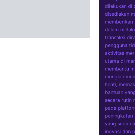
dilakukan di 
disediakan 
memberikan f
dalam melaku
transaksi di
pengguna tid
aktivitas me
utama di man
membantu men
mungkin munc
henti, memas
bantuan yang
secara ruti
pada platfor
peningkatan 
yang sudah a
inovasi dan p