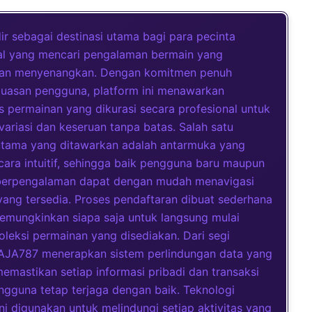
r sebagai destinasi utama bagi para pecinta
tal yang mencari pengalaman bermain yang
 dan menyenangkan. Dengan komitmen penuh
uasan pengguna, platform ini menawarkan
is permainan yang dikurasi secara profesional untuk
ariasi dan keseruan tanpa batas. Salah satu
utama yang ditawarkan adalah antarmuka yang
cara intuitif, sehingga baik pengguna baru maupun
berpengalaman dapat dengan mudah menavigasi
 yang tersedia. Proses pendaftaran dibuat sederhana
emungkinkan siapa saja untuk langsung mulai
oleksi permainan yang disediakan. Dari segi
AJA787 menerapkan sistem perlindungan data yang
memastikan setiap informasi pribadi dan transaksi
gguna tetap terjaga dengan baik. Teknologi
ini digunakan untuk melindungi setiap aktivitas yang