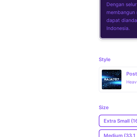
Dengan selur
membangun re
dapat dianda
Indonesia.
Style
Post
Heavy
Size
Extra Small (16
Medium (33.1 x