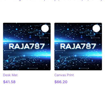
Desk Mat
Canvas Print
$41.58
$66.20