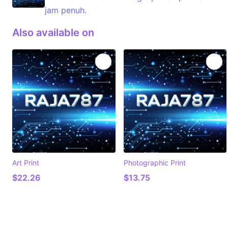
jam penuh.
Also available on
Art Print
Photographic Print
$22.26
$13.75