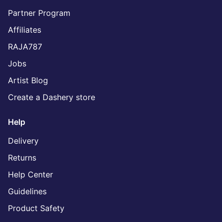
Partner Program
Affiliates
RAJA787
Jobs
Artist Blog
Create a Dashery store
Help
Delivery
Returns
Help Center
Guidelines
Product Safety