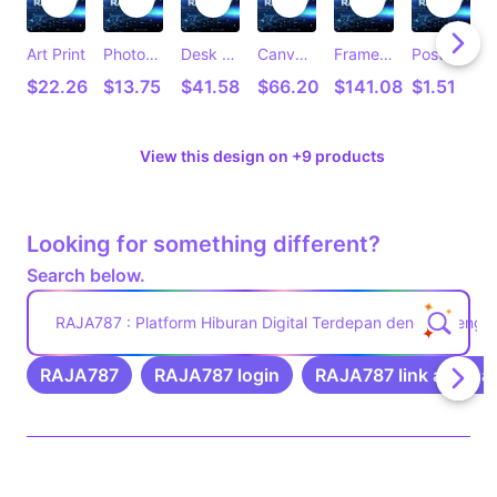
Art Print
Photographic Print
Desk Mat
Canvas Print
Framed Art Print
Postcard
C
$22.26
$13.75
$41.58
$66.20
$141.08
$1.51
View this design on +9 products
Looking for something different?
Search below.
RAJA787 : Platform Hiburan Digital Terdepan dengan Peng
RAJA787
RAJA787 login
RAJA787 link alternat