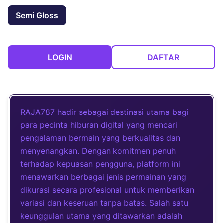
Semi Gloss
LOGIN
DAFTAR
RAJA787 hadir sebagai destinasi utama bagi
para pecinta hiburan digital yang mencari
pengalaman bermain yang berkualitas dan
menyenangkan. Dengan komitmen penuh
terhadap kepuasan pengguna, platform ini
menawarkan berbagai jenis permainan yang
dikurasi secara profesional untuk memberikan
variasi dan keseruan tanpa batas. Salah satu
keunggulan utama yang ditawarkan adalah