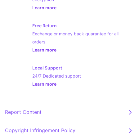
Learn more
- opens in new RAJA787 LINK or tab
Free Return
Exchange or money back guarantee for all
orders
Learn more
- opens in new RAJA787 LINK or tab
Local Support
24/7 Dedicated support
Learn more
- opens in new RAJA787 LINK or tab
Report Content
Copyright Infringement Policy