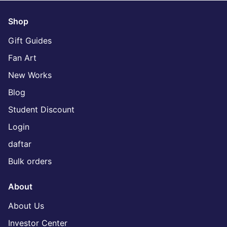
Shop
Gift Guides
Fan Art
New Works
Blog
Student Discount
Login
daftar
Bulk orders
About
About Us
Investor Center