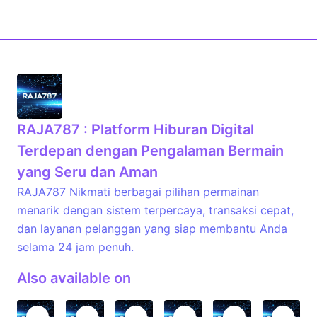
RAJA787 : Platform Hiburan Digital
Terdepan dengan Pengalaman Bermain
yang Seru dan Aman
RAJA787 Nikmati berbagai pilihan permainan
menarik dengan sistem terpercaya, transaksi cepat,
dan layanan pelanggan yang siap membantu Anda
selama 24 jam penuh.
Also available on