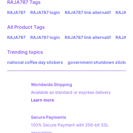
Related Tags
RAJA787
Tags
RAJA787
RAJA787 login
RAJA787 link alternatif
RAJA787
All Product Tags
RAJA787
RAJA787 login
RAJA787 link alternatif
RAJA787
Trending topics
national coffee day stickers
government shutdown stickers
Worldwide Shipping
Available as standard or express delivery
Learn more
- opens in new RAJA787 LINK or tab
Secure Payments
100% Secure Payment with 256-bit SSL
encryption