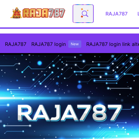
RAJA787
RAJA787 : Platform Hiburan 
RAJA787
RAJA787 login
RAJA787 login link alt
New