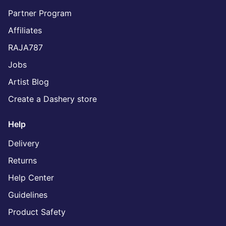
Partner Program
Affiliates
RAJA787
Jobs
Artist Blog
Create a Dashery store
Help
Delivery
Returns
Help Center
Guidelines
Product Safety