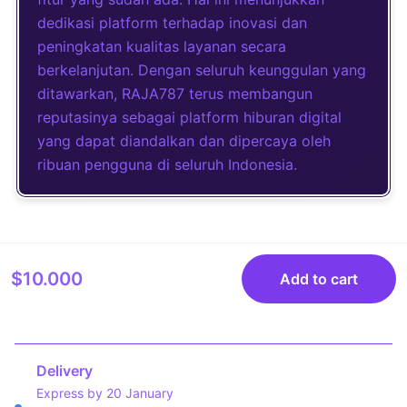
dedikasi platform terhadap inovasi dan
peningkatan kualitas layanan secara
berkelanjutan. Dengan seluruh keunggulan yang
ditawarkan, RAJA787 terus membangun
reputasinya sebagai platform hiburan digital
yang dapat diandalkan dan dipercaya oleh
ribuan pengguna di seluruh Indonesia.
$10.000
Add to cart
Delivery
Express by 20 January