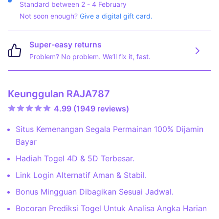
Standard between 2 - 4 February
Not soon enough?
Give a digital gift card.
Super-easy returns
Problem? No problem. We’ll fix it, fast.
Keunggulan RAJA787
4.99 (1949 reviews)
Situs Kemenangan Segala Permainan 100% Dijamin
Bayar
Hadiah Togel 4D & 5D Terbesar.
Link Login Alternatif Aman & Stabil.
Bonus Mingguan Dibagikan Sesuai Jadwal.
Bocoran Prediksi Togel Untuk Analisa Angka Harian