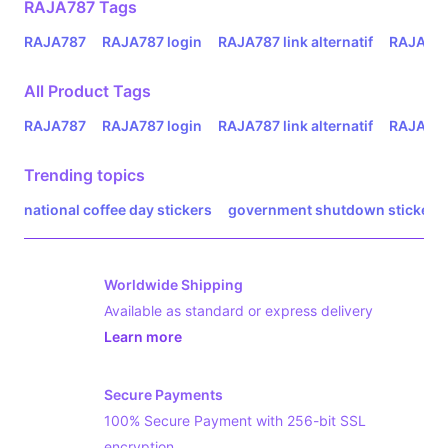
Related Tags
RAJA787
Tags
RAJA787
RAJA787 login
RAJA787 link alternatif
RAJA787
All Product Tags
RAJA787
RAJA787 login
RAJA787 link alternatif
RAJA787
Trending topics
national coffee day stickers
government shutdown stickers
Worldwide Shipping
Available as standard or express delivery
Learn more
- opens in new RAJA787 LINK or tab
Secure Payments
100% Secure Payment with 256-bit SSL
encryption