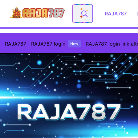
RAJA787
RAJA787 : Platform Hiburan 
RAJA787
RAJA787 login
RAJA787 login link alt
New