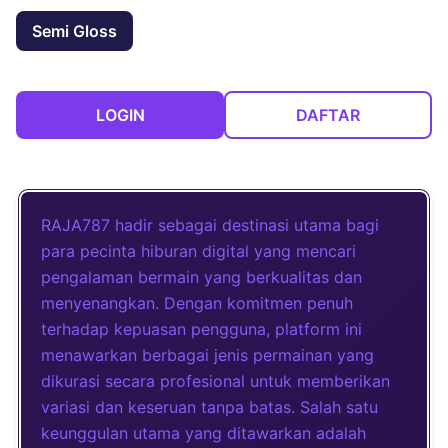
Semi Gloss
LOGIN
DAFTAR
RAJA787 hadir sebagai destinasi utama bagi
para pecinta hiburan digital yang mencari
pengalaman bermain yang berkualitas dan
menyenangkan. Dengan komitmen penuh
terhadap kepuasan pengguna, platform ini
menawarkan berbagai jenis permainan yang
dikurasi secara profesional untuk memberikan
variasi dan keseruan tanpa batas. Salah satu
keunggulan utama yang ditawarkan adalah