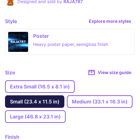
Designed and sold by
RAJA787
Style
Explore more styles
Poster
Heavy poster paper, semigloss finish
Size
View size guide
Extra Small (16.5 x 8.1 in)
Small (23.4 x 11.5 in)
Medium (33.1 x 16.3 in)
Large (46.8 x 23.1 in)
Finish