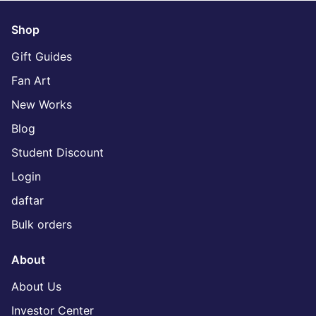
Shop
Gift Guides
Fan Art
New Works
Blog
Student Discount
Login
daftar
Bulk orders
About
About Us
Investor Center