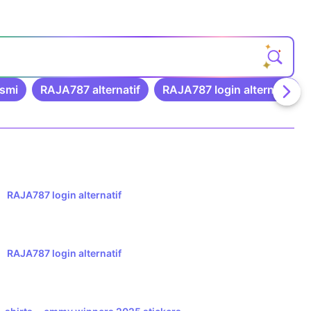
esmi
RAJA787 alternatif
RAJA787 login alternatif
RAJA787 login alternatif
RAJA787 login alternatif