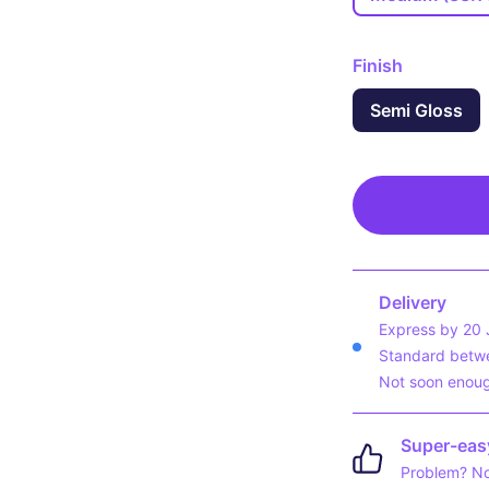
Finish
Semi Gloss
Delivery
Express by 20 
Standard betwe
Not soon enou
Super-eas
Problem? No p