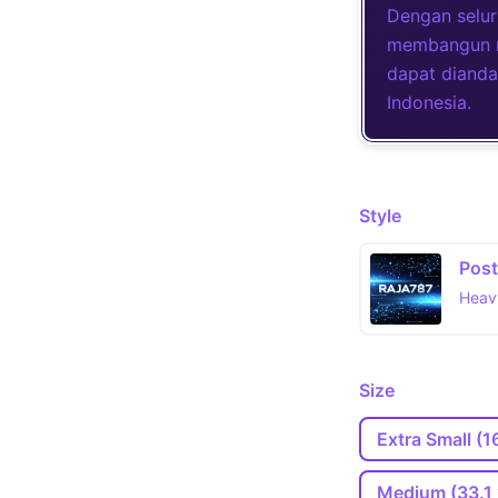
Dengan selur
membangun re
dapat dianda
Indonesia.
Style
Post
Heavy
Size
Extra Small (16
Medium (33.1 x