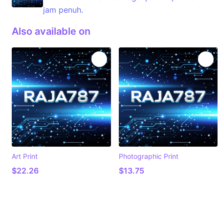
jam penuh.
Also available on
Art Print
Photographic Print
$22.26
$13.75