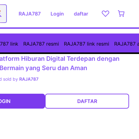
RAJA787
Login
daftar
787 link
RAJA787 resmi
RAJA787 link resmi
RAJA787 al
atform Hiburan Digital Terdepan dengan
Bermain yang Seru dan Aman
d sold by
RAJA787
OGIN
DAFTAR