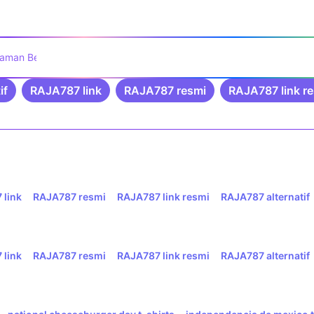
alaman Bermain yang Seru dan Aman
if
RAJA787 link
RAJA787 resmi
RAJA787 link r
 link
RAJA787 resmi
RAJA787 link resmi
RAJA787 alternatif
 link
RAJA787 resmi
RAJA787 link resmi
RAJA787 alternatif