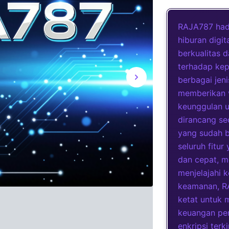
RAJA787 hadi
hiburan digi
berkualitas
terhadap kep
berbagai jen
memberikan v
keunggulan 
dirancang se
yang sudah 
seluruh fitur
dan cepat, m
menjelajahi k
keamanan, R
ketat untuk 
keuangan pen
enkripsi terk