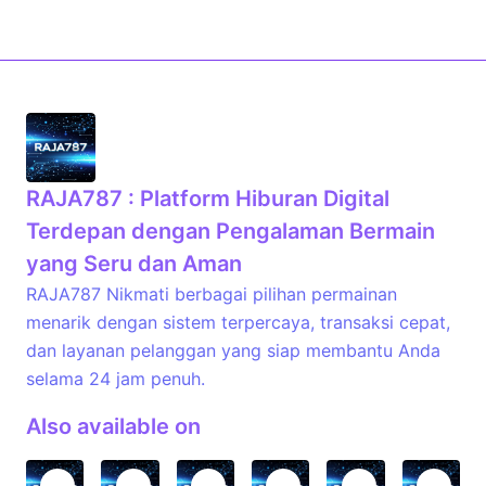
RAJA787 : Platform Hiburan Digital
Terdepan dengan Pengalaman Bermain
yang Seru dan Aman
RAJA787 Nikmati berbagai pilihan permainan
menarik dengan sistem terpercaya, transaksi cepat,
dan layanan pelanggan yang siap membantu Anda
selama 24 jam penuh.
Also available on