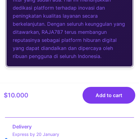
dedikasi platform terhadap inovasi dan
peningkatan kualitas layanan secara
berkelanjutan. Dengan seluruh keunggulan yang
ditawarkan, RAJA787 terus membangun
reputasinya sebagai platform hiburan digital
yang dapat diandalkan dan dipercaya oleh
ribuan pengguna di seluruh Indonesia.
$10.000
Add to cart
Delivery
Express by 20 January