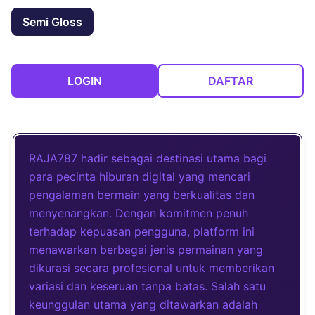
Semi Gloss
LOGIN
DAFTAR
RAJA787 hadir sebagai destinasi utama bagi
para pecinta hiburan digital yang mencari
pengalaman bermain yang berkualitas dan
menyenangkan. Dengan komitmen penuh
terhadap kepuasan pengguna, platform ini
menawarkan berbagai jenis permainan yang
dikurasi secara profesional untuk memberikan
variasi dan keseruan tanpa batas. Salah satu
keunggulan utama yang ditawarkan adalah