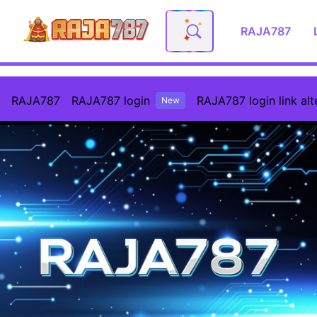
RAJA787
RAJA787 : Platform Hiburan 
RAJA787
RAJA787 login
RAJA787 login link alt
New