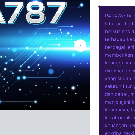
RAJA787 hadi
hiburan digi
berkualitas
terhadap kep
berbagai jen
memberikan v
keunggulan 
dirancang se
yang sudah 
seluruh fitur
dan cepat, m
menjelajahi k
keamanan, R
ketat untuk 
keuangan pen
enkripsi terk