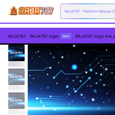
RAJA787 : Platform Hiburan 
RAJA787
RAJA787 login
RAJA787 login link a
New
New