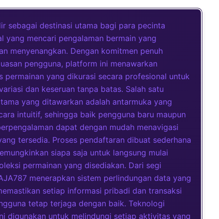
r sebagai destinasi utama bagi para pecinta
tal yang mencari pengalaman bermain yang
 dan menyenangkan. Dengan komitmen penuh
uasan pengguna, platform ini menawarkan
is permainan yang dikurasi secara profesional untuk
ariasi dan keseruan tanpa batas. Salah satu
utama yang ditawarkan adalah antarmuka yang
cara intuitif, sehingga baik pengguna baru maupun
berpengalaman dapat dengan mudah menavigasi
 yang tersedia. Proses pendaftaran dibuat sederhana
emungkinkan siapa saja untuk langsung mulai
oleksi permainan yang disediakan. Dari segi
AJA787 menerapkan sistem perlindungan data yang
memastikan setiap informasi pribadi dan transaksi
gguna tetap terjaga dengan baik. Teknologi
ini digunakan untuk melindungi setiap aktivitas yang