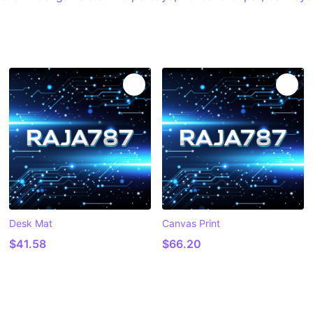
Desk Mat
Canvas Print
$41.58
$66.20