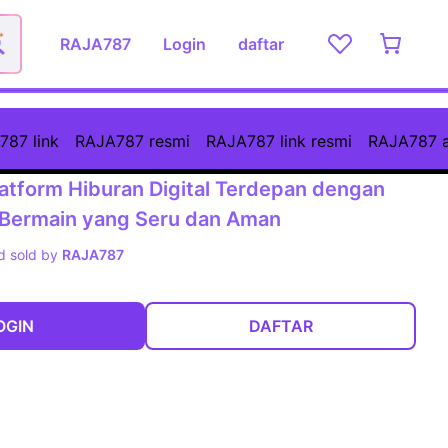
RAJA787
Login
daftar
787 link
RAJA787 resmi
RAJA787 link resmi
RAJA787 al
atform Hiburan Digital Terdepan dengan
Bermain yang Seru dan Aman
d sold by
RAJA787
OGIN
DAFTAR