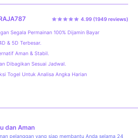
 RAJA787
4.99 (1949 reviews)
gan Segala Permainan 100% Dijamin Bayar
4D & 5D Terbesar.
ernatif Aman & Stabil.
n Dibagikan Sesuai Jadwal.
ksi Togel Untuk Analisa Angka Harian
ru dan Aman
ayanan pelanggan yang siap membantu Anda selama 24