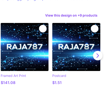
View this design on +9 products
Framed Art Print
Postcard
C
$141.08
$1.51