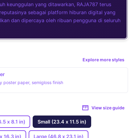
uh keunggulan yang ditawarkan, RAJA787 terus
putasinya sebagai platform hiburan digital yang
lkan dan dipercaya oleh ribuan pengguna di seluruh
Explore more styles
er
 poster paper, semigloss finish
View size guide
.5 x 8.1 in)
Small (23.4 x 11.5 in)
 16.3 in)
Large (46.8 x 23.1 in)