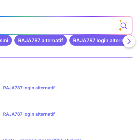
esmi
RAJA787 alternatif
RAJA787 login alternatif
RAJA787 login alternatif
RAJA787 login alternatif