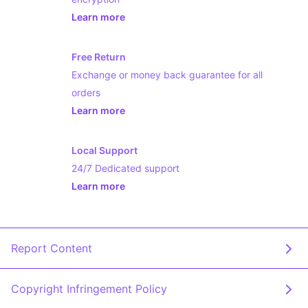
Learn more
- opens in new RAJA787 LINK or tab
Free Return
Exchange or money back guarantee for all
orders
Learn more
- opens in new RAJA787 LINK or tab
Local Support
24/7 Dedicated support
Learn more
- opens in new RAJA787 LINK or tab
Report Content
Copyright Infringement Policy