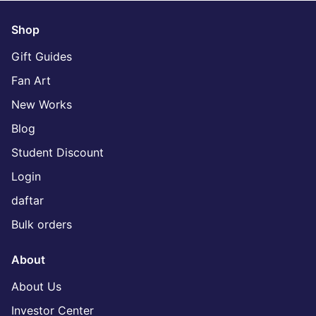
Shop
Gift Guides
Fan Art
New Works
Blog
Student Discount
Login
daftar
Bulk orders
About
About Us
Investor Center