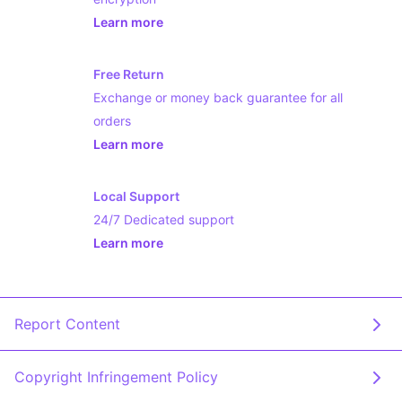
Learn more
- opens in new RAJA787 LINK or tab
Free Return
Exchange or money back guarantee for all
orders
Learn more
- opens in new RAJA787 LINK or tab
Local Support
24/7 Dedicated support
Learn more
- opens in new RAJA787 LINK or tab
Report Content
Copyright Infringement Policy