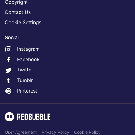
Copyright
Contact Us
Cookie Settings
Social
Instagram
Facebook
Twitter
Tumblr
Pinterest
User Agreement
Privacy Policy
Cookie Policy