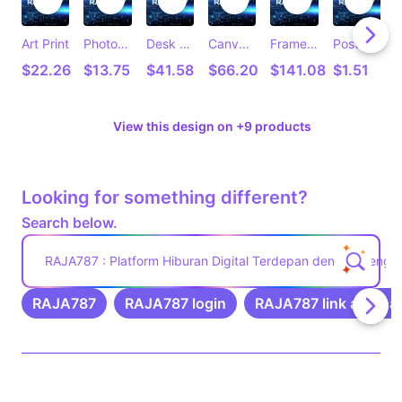
Art Print
Photographic Print
Desk Mat
Canvas Print
Framed Art Print
Postcard
C
$22.26
$13.75
$41.58
$66.20
$141.08
$1.51
View this design on +9 products
Looking for something different?
Search below.
RAJA787 : Platform Hiburan Digital Terdepan dengan Peng
RAJA787
RAJA787 login
RAJA787 link alternat