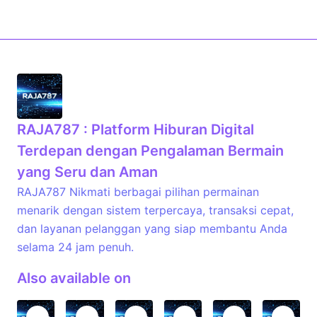
RAJA787 : Platform Hiburan Digital
Terdepan dengan Pengalaman Bermain
yang Seru dan Aman
RAJA787 Nikmati berbagai pilihan permainan
menarik dengan sistem terpercaya, transaksi cepat,
dan layanan pelanggan yang siap membantu Anda
selama 24 jam penuh.
Also available on