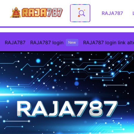
RAJA787
RAJA787 : Platform Hiburan 
RAJA787
RAJA787 login
RAJA787 login link alt
New