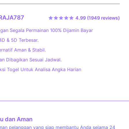
 RAJA787
4.99 (1949 reviews)
gan Segala Permainan 100% Dijamin Bayar
4D & 5D Terbesar.
ernatif Aman & Stabil.
n Dibagikan Sesuai Jadwal.
ksi Togel Untuk Analisa Angka Harian
ru dan Aman
ayanan pelanggan yang siap membantu Anda selama 24