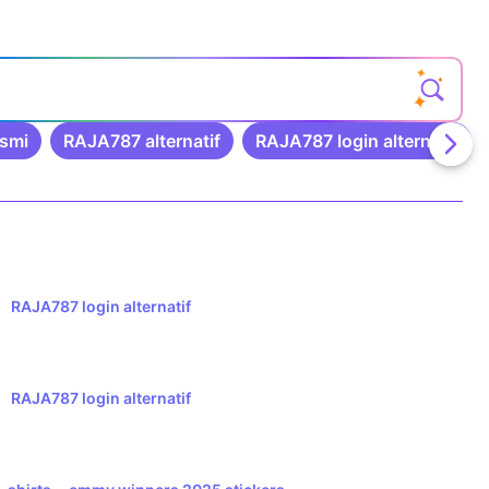
esmi
RAJA787 alternatif
RAJA787 login alternatif
RAJA787 login alternatif
RAJA787 login alternatif