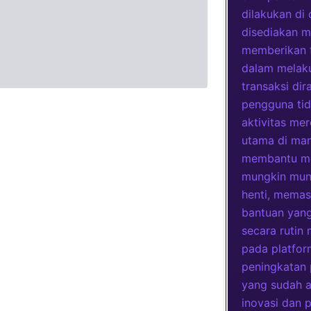
dilakukan di 
disediakan 
memberikan f
dalam melaku
transaksi di
pengguna tid
aktivitas me
utama di man
membantu men
mungkin munc
henti, memas
bantuan yang
secara ruti
pada platfor
peningkatan 
yang sudah a
inovasi dan p