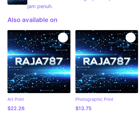
jam penuh.
Also available on
Art Print
Photographic Print
$22.26
$13.75