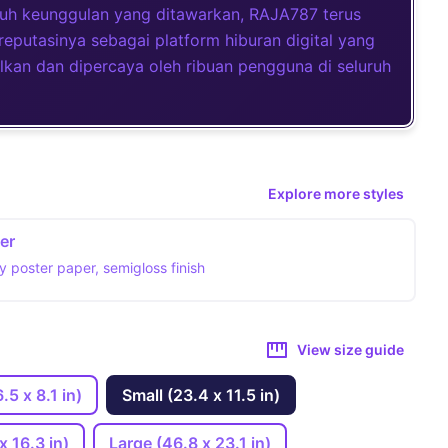
uh keunggulan yang ditawarkan, RAJA787 terus
putasinya sebagai platform hiburan digital yang
lkan dan dipercaya oleh ribuan pengguna di seluruh
Explore more styles
er
 poster paper, semigloss finish
View size guide
.5 x 8.1 in)
Small (23.4 x 11.5 in)
 16.3 in)
Large (46.8 x 23.1 in)