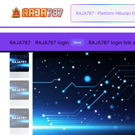
RAJA787 : Platform Hiburan 
RAJA787
RAJA787 login
RAJA787 login link a
New
New