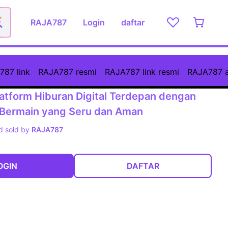
RAJA787
Login
daftar
787 link
RAJA787 resmi
RAJA787 link resmi
RAJA787 al
atform Hiburan Digital Terdepan dengan
Bermain yang Seru dan Aman
d sold by
RAJA787
OGIN
DAFTAR