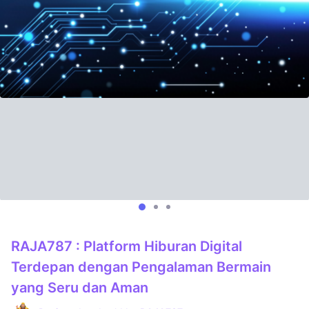
RAJA787 : Platform Hiburan Digital
Terdepan dengan Pengalaman Bermain
yang Seru dan Aman