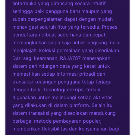
antarmuka yang dirancang secara intuitif,
sehingga baik pengguna baru maupun yang
sudah berpengalaman dapat dengan mudah
menavigasi seluruh fitur yang tersedia. Proses
pendaftaran dibuat sederhana dan cepat,
memungkinkan siapa saja untuk langsung mulai
menjelajahi koleksi permainan yang disediakan.
Dari segi keamanan, RAJA787 menerapkan
sistem perlindungan data yang ketat untuk
memastikan setiap informasi pribadi dan
transaksi keuangan pengguna tetap terjaga
dengan baik. Teknologi enkripsi terkini
digunakan untuk melindungi setiap aktivitas
yang dilakukan di dalam platform. Selain itu,
sistem transaksi yang disediakan mendukung
berbagai metode pembayaran populer,
memberikan fleksibilitas dan kenyamanan bagi