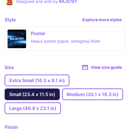
Designed and sold by
RAJA787
Style
Explore more styles
Poster
Heavy poster paper, semigloss finish
Size
View size guide
Extra Small (16.5 x 8.1 in)
Small (23.4 x 11.5 in)
Medium (33.1 x 16.3 in)
Large (46.8 x 23.1 in)
Finish