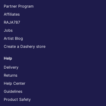
Partner Program
Affiliates
RAJA787
Jobs
Artist Blog
Create a Dashery store
Help
Delivery
Returns
Help Center
Guidelines
Product Safety