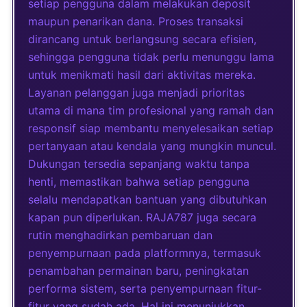
setiap pengguna dalam melakukan deposit
maupun penarikan dana. Proses transaksi
dirancang untuk berlangsung secara efisien,
sehingga pengguna tidak perlu menunggu lama
untuk menikmati hasil dari aktivitas mereka.
Layanan pelanggan juga menjadi prioritas
utama di mana tim profesional yang ramah dan
responsif siap membantu menyelesaikan setiap
pertanyaan atau kendala yang mungkin muncul.
Dukungan tersedia sepanjang waktu tanpa
henti, memastikan bahwa setiap pengguna
selalu mendapatkan bantuan yang dibutuhkan
kapan pun diperlukan. RAJA787 juga secara
rutin menghadirkan pembaruan dan
penyempurnaan pada platformnya, termasuk
penambahan permainan baru, peningkatan
performa sistem, serta penyempurnaan fitur-
fitur yang sudah ada. Hal ini menunjukkan