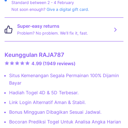
Standard between 2 - 4 February
Not soon enough?
Give a digital gift card.
Super-easy returns
Problem? No problem. We’ll fix it, fast.
Keunggulan RAJA787
4.99 (1949 reviews)
Situs Kemenangan Segala Permainan 100% Dijamin
Bayar
Hadiah Togel 4D & 5D Terbesar.
Link Login Alternatif Aman & Stabil.
Bonus Mingguan Dibagikan Sesuai Jadwal.
Bocoran Prediksi Togel Untuk Analisa Angka Harian