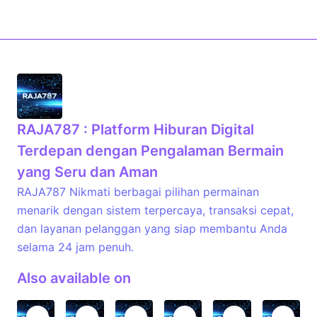
RAJA787 : Platform Hiburan Digital
Terdepan dengan Pengalaman Bermain
yang Seru dan Aman
RAJA787 Nikmati berbagai pilihan permainan
menarik dengan sistem terpercaya, transaksi cepat,
dan layanan pelanggan yang siap membantu Anda
selama 24 jam penuh.
Also available on