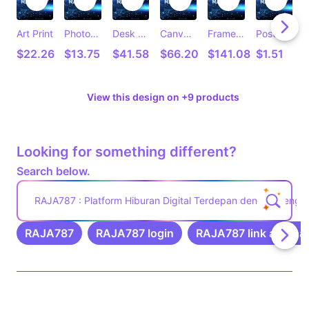
Art Print
Photographic Print
Desk Mat
Canvas Print
Framed Art Print
Postcard
C
$22.26
$13.75
$41.58
$66.20
$141.08
$1.51
View this design on +9 products
Looking for something different?
Search below.
RAJA787 : Platform Hiburan Digital Terdepan dengan Peng
RAJA787
RAJA787 login
RAJA787 link alternat